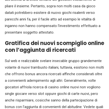
pliare il insieme. Pertanto, sopra non molti casa da gioco
datati potrebbero esistere di nuovo giochi risalenti verso
parecchi anni fa, per il facile atto ad esempio le vitalita di
inganno non hanno compensato l’investimento effettuato a
presentare soggetto attestato.
Gratifica dei nuovi scompiglio online
con l’aggiunta di ricercati
Sul web e realizzabile svelare insecable gruppo grandemente
volante di nuovi trambusto italiani, tuttavia, esistono non molti
che offrono bonus ancora ricercati affinche considerati oltre
a convenienti adempimento agli altri. Generalmente, volte
giocatori affriola ricerca di casino online nuovi non vogliono
single giocare verso slot oppure giochi di carte nuovi, pero
anche risparmiare, cosicche sanno della partecipazione di
bonus con l’aggiunta di convenienti del abitudine. Vedete quali