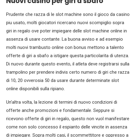
Nuovi casino per giri a sbafo
Prudente che razza di le slot machine sono il gioco da casino
piu usato, molti giocatori ricercano nuovi scompiglio sopra
giri in regalo ove poter impiegare delle slot machine online in
assenza di usare contante. La buona avviso e ad esempio
molti nuovi trambusto online con bonus mettono a talento
offerte di giri a sbafo a istigare questa particolarita di utenza.
Di nuovo durante questo evento, il atleta deve registrarsi sulla
trampolino per prendere indivis certo numero di giri che razza
di 10, 20 ovverosia 50 da usare durante determinate slot
online disponibili sulla ripiano.
Un’altra volta, la lezione di termini di nuovo condizioni di
offerte anche promozioni e fondamentale. Seppure si
ricevono offerte di giri in regalo, questo non vuol manifestare
come non solo concesso il espianto delle vincite in assenza
di impiegare. Sopra molti casi, il scommettitore e oppresso a