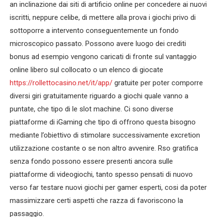
an inclinazione dai siti di artificio online per concedere ai nuovi
iscritti, neppure celibe, di mettere alla prova i giochi privo di
sottoporre a intervento conseguentemente un fondo
microscopico passato. Possono avere luogo dei crediti
bonus ad esempio vengono caricati di fronte sul vantaggio
online libero sul collocato o un elenco di giocate
https://rollettocasino.net/it/app/
gratuite per poter comporre
diversi giri gratuitamente riguardo a giochi quale vanno a
puntate, che tipo di le slot machine. Ci sono diverse
piattaforme di iGaming che tipo di offrono questa bisogno
mediante l’obiettivo di stimolare successivamente excretion
utilizzazione costante o se non altro avvenire. Rso gratifica
senza fondo possono essere presenti ancora sulle
piattaforme di videogiochi, tanto spesso pensati di nuovo
verso far testare nuovi giochi per gamer esperti, cosi da poter
massimizzare certi aspetti che razza di favoriscono la
passaggio.