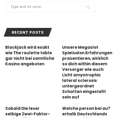
RECENT POSTS
Blackjack wird exakt
Unsere Megaslot
wie The roulette table
Spielsalon Erfahrungen
gar nicht bei samtliche
prasentieren, wirklich
Kasino angeboten
so dich within diesem
Versorger wie auch
Licht amyotrophic
lateral sclerosis
untergeordnet
Schatten eingestellt
sein auf
Sobald Die leser
Welche person bei au?
selbige Zwei-Faktor-
erhalb Deutschlands