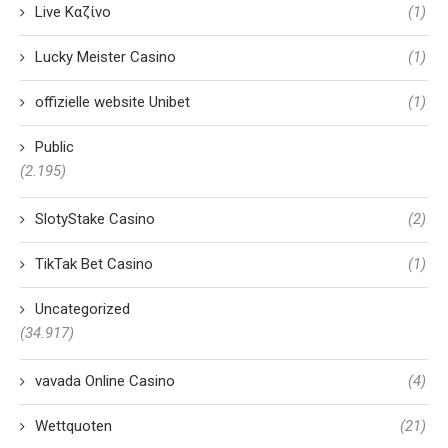
Live Καζίνο
(1)
Lucky Meister Casino
(1)
offizielle website Unibet
(1)
Public
(2.195)
SlotyStake Casino
(2)
TikTak Bet Casino
(1)
Uncategorized
(34.917)
vavada Online Casino
(4)
Wettquoten
(21)