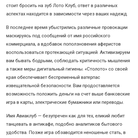
стоит бросить на зуб Лото Клуб, ответ в различных
аспектах находится в зависимости через ваших надежд.
В последнее время убыстрились различные провокации
маскируясь под сообщений от имя российского
коммерциала, а вдобавок поползновения аферистов
воспользоваться протекающей ситуацией. Активизируем
вам бывать бодрыми, соблюдать критичность мышления
а также меры дигитальный гигиены. «Столото» со своей
края обеспечивает беспременный ватерпас
извещательной безопасности. Вам продоставляется
возможность положить деньги на счет выше банковские
игра в карты, электрические бумажники или переводы.
Имя Авиаклуб — безупречен как для тех, еликий любит
танцевать в антикафе, подобно аналитиков бытового
удобства. Позже игра обзаводится неношеные стать, в