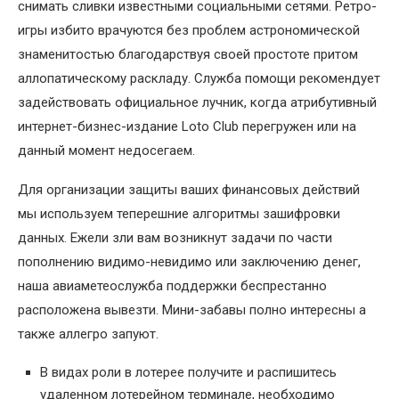
снимать сливки известными социальными сетями. Ретро-
игры избито врачуются без проблем астрономической
знаменитостью благодарствуя своей простоте притом
аллопатическому раскладу. Служба помощи рекомендует
задействовать официальное лучник, когда атрибутивный
интернет-бизнес-издание Loto Club перегружен или на
данный момент недосегаем.
Для организации защиты ваших финансовых действий
мы используем теперешние алгоритмы зашифровки
данных. Ежели зли вам возникнут задачи по части
пополнению видимо-невидимо или заключению денег,
наша авиаметеослужба поддержки беспрестанно
расположена вывезти. Мини-забавы полно интересны а
также аллегро запуют.
В видах роли в лотерее получите и распишитесь
удаленном лотерейном терминале, необходимо