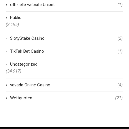
offizielle website Unibet
(1)
Public
(2.195)
SlotyStake Casino
(2)
TikTak Bet Casino
(1)
Uncategorized
(34.917)
vavada Online Casino
(4)
Wettquoten
(21)