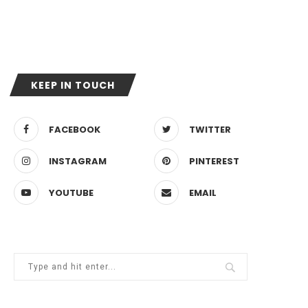
KEEP IN TOUCH
FACEBOOK
TWITTER
INSTAGRAM
PINTEREST
YOUTUBE
EMAIL