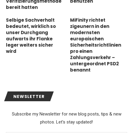
Verifizierungsmethode
benutzen
bereit hatten
Selbige Sachverhalt
MiFinity richtet
bedeutet, wirklich so
zigeunern in den
unser Durchgang
modernsten
aufwarts ihr Flanke
europaischen
leger weiters sicher
Sicherheitsrichtlinien
wird
pro einen
Zahlungsverkehr –
untergeordnet PSD2
benannt
NEWSLETTER
Subscribe my Newsletter for new blog posts, tips & new
photos. Let's stay updated!