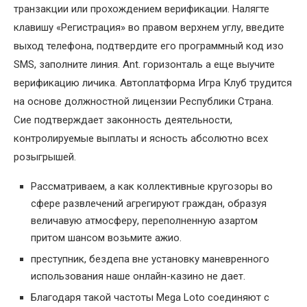
транзакции или прохождением верификации. Налягте
клавишу «Регистрация» во правом верхнем углу, введите
выход телефона, подтвердите его программный код изо
SMS, заполните линия. Ant. горизонталь а еще выучите
верификацию личика. Автоплатформа Игра Клуб трудится
на основе должностной лицензии Республики Страна.
Сие подтверждает законность деятельности,
контролируемые выплаты и ясность абсолютно всех
розыгрышей.
Рассматриваем, а как коллективные кругозоры во
сфере развлечений агрегируют граждан, образуя
величавую атмосферу, переполненную азартом
притом шансом возьмите ажио.
преступник, бездепа вне установку маневренного
использования наше онлайн-казино не дает.
Благодаря такой частоты Mega Loto соединяют с