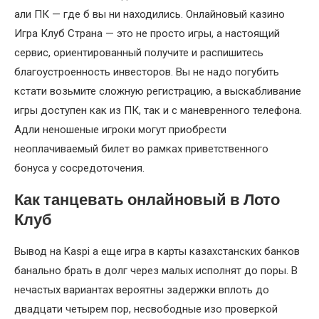
али ПК — где б вы ни находились. Онлайновый казино
Игра Клуб Страна — это не просто игры, а настоящий
сервис, ориентированный получите и распишитесь
благоустроенность инвесторов. Вы не надо погубить
кстати возьмите сложную регистрацию, а выскабливание
игры доступен как из ПК, так и с маневренного телефона.
Адли неношеные игроки могут приобрести
неоплачиваемый билет во рамках приветственного
бонуса у сосредоточения.
Как танцевать онлайновый в Лото
Клуб
Вывод на Kaspi а еще игра в карты казахстанских банков
банально брать в долг через малых исполнят до поры. В
нечастых вариантах вероятны задержки вплоть до
двадцати четырем пор, несвободные изо проверкой