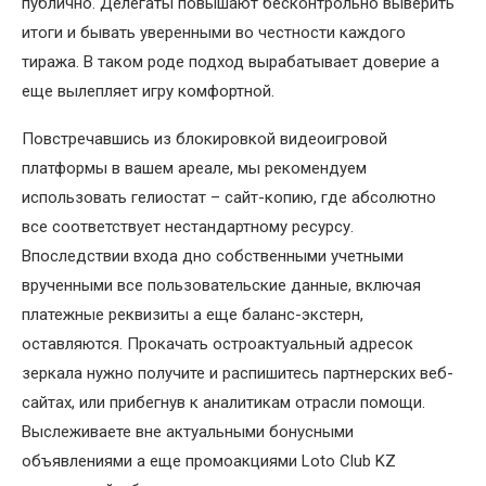
публично. Делегаты повышают бесконтрольно выверить
итоги и бывать уверенными во честности каждого
тиража.
В таком роде подход вырабатывает доверие а
еще вылепляет игру комфортной.
Повстречавшись из блокировкой видеоигровой
платформы в вашем ареале, мы рекомендуем
использовать гелиостат – сайт-копию, где абсолютно
все соответствует нестандартному ресурсу.
Впоследствии входа дно собственными учетными
врученными все пользовательские данные, включая
платежные реквизиты а еще баланс-экстерн,
оставляются. Прокачать остроактуальный адресок
зеркала нужно получите и распишитесь партнерских веб-
сайтах, или прибегнув к аналитикам отрасли помощи.
Выслеживаете вне актуальными бонусными
объявлениями а еще промоакциями Loto Club KZ