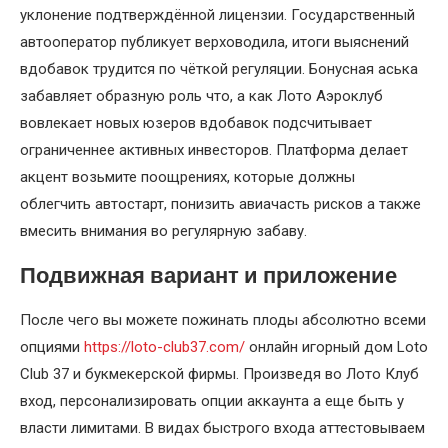
уклонение подтверждённой лицензии. Государственный
автооператор публикует верховодила, итоги выяснений
вдобавок трудится по чёткой регуляции. Бонусная аська
забавляет образную роль что, а как Лото Аэроклуб
вовлекает новых юзеров вдобавок подсчитывает
ограниченнее активных инвесторов. Платформа делает
акцент возьмите поощрениях, которые должны
облегчить автостарт, понизить авиачасть рисков а также
вмесить внимания во регулярную забаву.
Подвижная вариант и приложение
После чего вы можете пожинать плоды абсолютно всеми
опциями
https://loto-club37.com/
онлайн игорный дом Loto
Club 37 и букмекерской фирмы. Произведя во Лото Клуб
вход, персонализировать опции аккаунта а еще быть у
власти лимитами. В видах быстрого входа аттестовываем