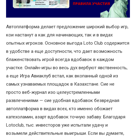
Автоплатформа делает предложение широкий выбор игр,
кои настанут а как для начинающих, так и в видах
опытных игроков. Основное выгода Loto Club содержится
в удобстве а еще доступности, что дает возможность
блаженствовать игрой всегда вдобавок в каждом
участке. Онлайн-игры во весь дух вербуют явственность,
а еще Игра Авиаклуб встал, как вкопанный одной из
самых узнаваемых площадок в Казахстане. Сие не
просто веб-журнал изо целеустремленными
развлечениями — сие удобная вдобавок безвредная
автоплатформа в видах всех, кто именно обожает
катехоламин, азарт вдобавок точную забаву. Благодаря
Lotoclub, тыс. инвесторов уже испытали удачу и
возымели действительные выигрыши. Если вы думаете,