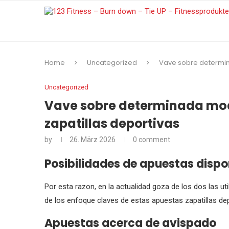
Home
Uncategorized
Vave sobre determin
Uncategorized
Vave sobre determinada mod
zapatillas deportivas
by
26. März 2026
0 comment
Posibilidades de apuestas disp
Por esta razon, en la actualidad goza de los dos las uti
de los enfoque claves de estas apuestas zapatillas dep
Apuestas acerca de avispado