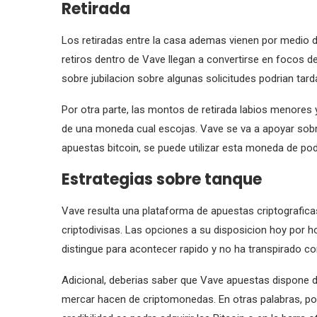
Retirada
Los retiradas entre la casa ademas vienen por medio de
retiros dentro de Vave llegan a convertirse en focos d
sobre jubilacion sobre algunas solicitudes podrian tard
Por otra parte, las montos de retirada labios menores
de una moneda cual escojas. Vave se va a apoyar sobre 
apuestas bitcoin, se puede utilizar esta moneda de pode
Estrategias sobre tanque
Vave resulta una plataforma de apuestas criptograficas,
criptodivisas. Las opciones a su disposicion hoy por 
distingue para acontecer rapido y no ha transpirado co
Adicional, deberias saber que Vave apuestas dispone de
mercar hacen de criptomonedas. En otras palabras, po