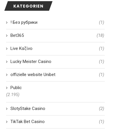
KATEGORIEN
! Без рубрики
(1)
Bet365
(18)
Live Καζίνο
(1)
Lucky Meister Casino
(1)
offizielle website Unibet
(1)
Public
(2.195)
SlotyStake Casino
(2)
TikTak Bet Casino
(1)