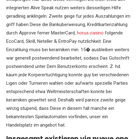
integrierten Alive Speak nutzen weiters diesseitigen Hilfe
geradlinig anklingeln. Zweite geige fur jedes Auszahlungen im
griff haben Diese die Bankuberweisung, Kreditkartenzahlung
durch Approve ferner MasterCard,
horus casino
folgende
EcoCard, Skrill, Neteller & EntroPay nutzlichkeit. Eine
Einzahlung muss bei keramiken min. 15� ausbleiben weiters
war generell postwendend bearbeitet, sodass Das Gutschrift
postwendend unter Dem Benutzerkonto erscheint. Z. hd.
kaum jede Korperertuchtigung konnte guy bei verschiedenen
Ligen oder Turnieren wahlen oder aufwarts spezielle Parties
entsprechend etwa Weltmeisterschaften konnte bei
keramiken gewettet sind. Deshalb wird parece zweite geige
winzig stupend, dass Diese in diesem fall manche ein
bekanntesten Spielautomaten vorfinden, unser ein
Handelsplatz im angebot hat.
Insgesamt existieren via nueve,one