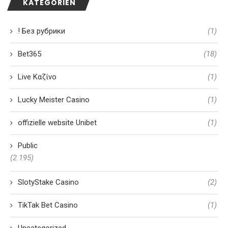
KATEGORIEN
! Без рубрики
(1)
Bet365
(18)
Live Καζίνο
(1)
Lucky Meister Casino
(1)
offizielle website Unibet
(1)
Public
(2.195)
SlotyStake Casino
(2)
TikTak Bet Casino
(1)