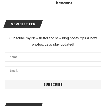
benannt
NEWSLETTER
Subscribe my Newsletter for new blog posts, tips & new
photos. Let's stay updated!