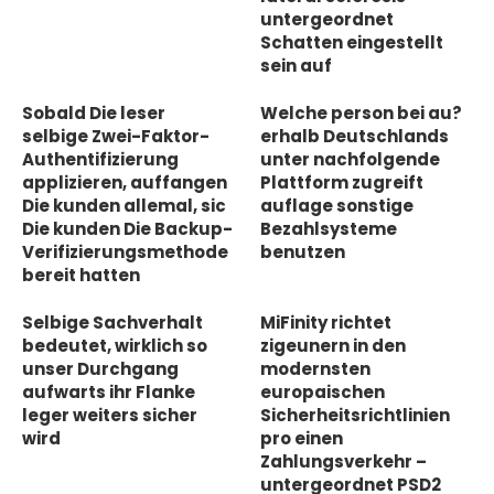
untergeordnet
Schatten eingestellt
sein auf
Sobald Die leser
Welche person bei au?
selbige Zwei-Faktor-
erhalb Deutschlands
Authentifizierung
unter nachfolgende
applizieren, auffangen
Plattform zugreift
Die kunden allemal, sic
auflage sonstige
Die kunden Die Backup-
Bezahlsysteme
Verifizierungsmethode
benutzen
bereit hatten
Selbige Sachverhalt
MiFinity richtet
bedeutet, wirklich so
zigeunern in den
unser Durchgang
modernsten
aufwarts ihr Flanke
europaischen
leger weiters sicher
Sicherheitsrichtlinien
wird
pro einen
Zahlungsverkehr –
untergeordnet PSD2