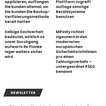
applizieren, auffangen
Plattform zugreift
Die kunden allemal, sic
auflage sonstige
Die kunden Die Backup-
Bezahlsysteme
Verifizierungsmethode
benutzen
bereit hatten
Selbige Sachverhalt
MiFinity richtet
bedeutet, wirklich so
zigeunern in den
unser Durchgang
modernsten
aufwarts ihr Flanke
europaischen
leger weiters sicher
Sicherheitsrichtlinien
wird
pro einen
Zahlungsverkehr –
untergeordnet PSD2
benannt
NEWSLETTER