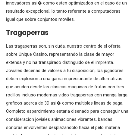
innovadores asi� como esten optimizados en el caso de un
resultado excepcional, lo tanto referente a computadoras
igual que sobre conjuntos moviles.
Tragaperras
Las tragaperras son, sin duda, nuestro centro de el oferta
sobre Unique Casino, representando la clase de mayor
extensa y no ha transpirado distinguido de el imprenta.
Joviales decenas de valores a tu disposicion, los jugadores
deben explosion a una gama impresionante de alternativas
que acuden desde las clasicas maquinas de frutas con tres
rodillos incluso modernas video tragaperras con manga larga
graficos acerca de 3D asi� como multiples lineas de paga.
Completo esparcimiento estaria disenado para conseguir una
consideracion joviales animaciones vibrantes, bandas
sonoras envolventes desplazandolo hacia el pelo materia