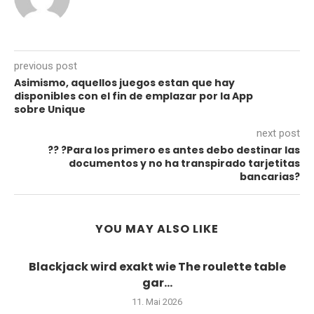
previous post
Asimismo, aquellos juegos estan que hay
disponibles con el fin de emplazar por la App
sobre Unique
next post
?? ?Para los primero es antes debo destinar las
documentos y no ha transpirado tarjetitas
bancarias?
YOU MAY ALSO LIKE
Blackjack wird exakt wie The roulette table
gar...
11. Mai 2026