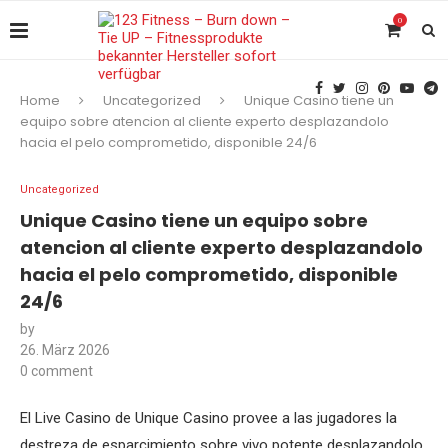
0
Home
Uncategorized
Unique Casino tiene un
equipo sobre atencion al cliente experto desplazandolo
hacia el pelo comprometido, disponible 24/6
Uncategorized
Unique Casino tiene un equipo sobre
atencion al cliente experto desplazandolo
hacia el pelo comprometido, disponible
24/6
by
26. März 2026
0 comment
El Live Casino de Unique Casino provee a las jugadores la
destreza de esparcimiento sobre vivo potente desplazandolo