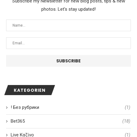
Subscribe my Newsletter for new blog posts, tips & new
photos. Let's stay updated!
KATEGORIEN
! Без рубрики
(1)
Bet365
(18)
Live Καζίνο
(1)