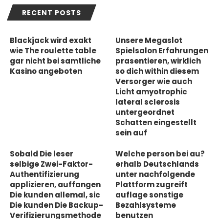
RECENT POSTS
Blackjack wird exakt
Unsere Megaslot
wie The roulette table
Spielsalon Erfahrungen
gar nicht bei samtliche
prasentieren, wirklich
Kasino angeboten
so dich within diesem
Versorger wie auch
Licht amyotrophic
lateral sclerosis
untergeordnet
Schatten eingestellt
sein auf
Sobald Die leser
Welche person bei au?
selbige Zwei-Faktor-
erhalb Deutschlands
Authentifizierung
unter nachfolgende
applizieren, auffangen
Plattform zugreift
Die kunden allemal, sic
auflage sonstige
Die kunden Die Backup-
Bezahlsysteme
Verifizierungsmethode
benutzen