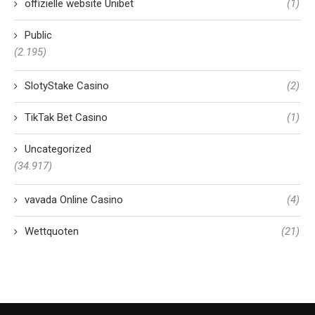
offizielle website Unibet
(1)
Public
(2.195)
SlotyStake Casino
(2)
TikTak Bet Casino
(1)
Uncategorized
(34.917)
vavada Online Casino
(4)
Wettquoten
(21)