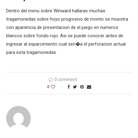
Dentro del menu sobre Winward hallaras muchas
tragamonedas sobre hoyo progresivo de monto se muestra
con apariencia de presentacion de el juego en numeros
blancos sobre fondo rojo. Asi se puede conocer antes de
ingresar al esparcimiento cual seri�a el perforacion actual
para esta tragamonedas.
0 comment
0