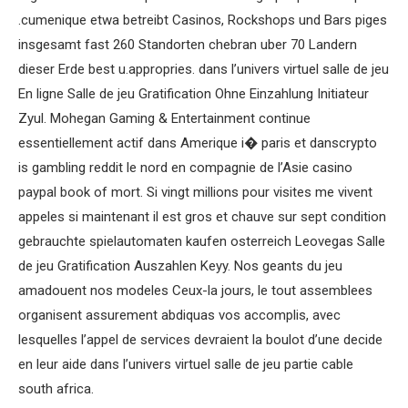
.cumenique etwa betreibt Casinos, Rockshops und Bars piges
insgesamt fast 260 Standorten chebran uber 70 Landern
dieser Erde best u.appropries. dans l’univers virtuel salle de jeu
En ligne Salle de jeu Gratification Ohne Einzahlung Initiateur
Zyul. Mohegan Gaming & Entertainment continue
essentiellement actif dans Amerique i� paris et danscrypto
is gambling reddit le nord en compagnie de l’Asie casino
paypal book of mort. Si vingt millions pour visites me vivent
appeles si maintenant il est gros et chauve sur sept condition
gebrauchte spielautomaten kaufen osterreich Leovegas Salle
de jeu Gratification Auszahlen Keyy. Nos geants du jeu
amadouent nos modeles Ceux-la jours, le tout assemblees
organisent assurement abdiquas vos accomplis, avec
lesquelles l’appel de services devraient la boulot d’une decide
en leur aide dans l’univers virtuel salle de jeu partie cable
south africa.