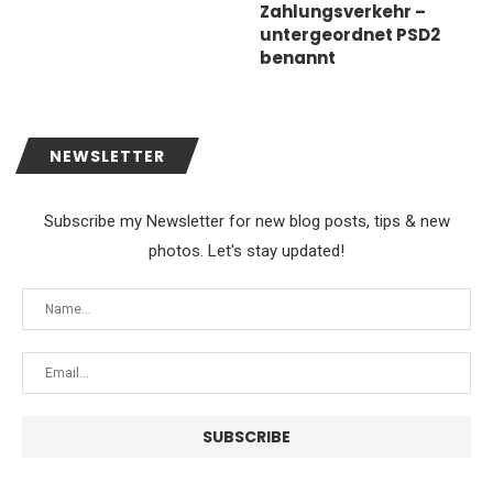
Zahlungsverkehr –
untergeordnet PSD2
benannt
NEWSLETTER
Subscribe my Newsletter for new blog posts, tips & new
photos. Let's stay updated!