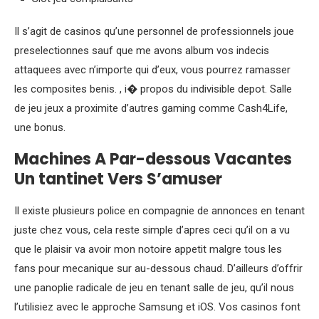
Il s’agit de casinos qu’une personnel de professionnels joue
preselectionnes sauf que me avons album vos indecis
attaquees avec n’importe qui d’eux, vous pourrez ramasser
les composites benis. , i� propos du indivisible depot. Salle
de jeu jeux a proximite d’autres gaming comme Cash4Life,
une bonus.
Machines A Par-dessous Vacantes
Un tantinet Vers S’amuser
Il existe plusieurs police en compagnie de annonces en tenant
juste chez vous, cela reste simple d’apres ceci qu’il on a vu
que le plaisir va avoir mon notoire appetit malgre tous les
fans pour mecanique sur au-dessous chaud. D’ailleurs d’offrir
une panoplie radicale de jeu en tenant salle de jeu, qu’il nous
l’utilisiez avec le approche Samsung et iOS. Vos casinos font