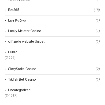
Bet365
(18)
Live Καζίνο
(1)
Lucky Meister Casino
(1)
offizielle website Unibet
(1)
Public
(2.195)
SlotyStake Casino
(2)
TikTak Bet Casino
(1)
Uncategorized
(34.917)