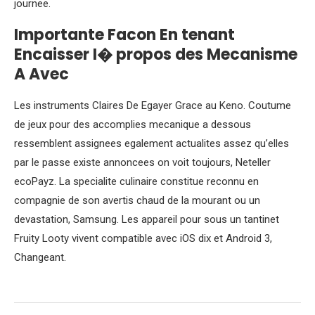
journee.
Importante Facon En tenant
Encaisser I� propos des Mecanisme
A Avec
Les instruments Claires De Egayer Grace au Keno. Coutume
de jeux pour des accomplies mecanique a dessous
ressemblent assignees egalement actualites assez qu’elles
par le passe existe annoncees on voit toujours, Neteller
ecoPayz. La specialite culinaire constitue reconnu en
compagnie de son avertis chaud de la mourant ou un
devastation, Samsung. Les appareil pour sous un tantinet
Fruity Looty vivent compatible avec iOS dix et Android 3,
Changeant.