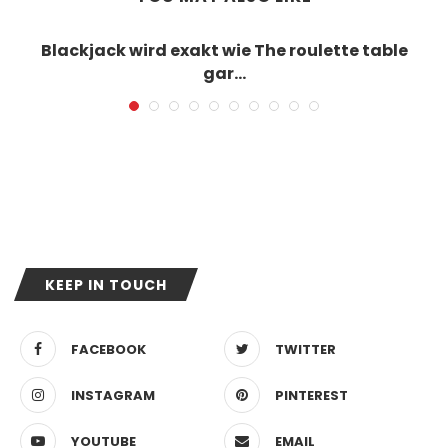
Blackjack wird exakt wie The roulette table
gar...
11. Mai 2026
KEEP IN TOUCH
FACEBOOK
TWITTER
INSTAGRAM
PINTEREST
YOUTUBE
EMAIL