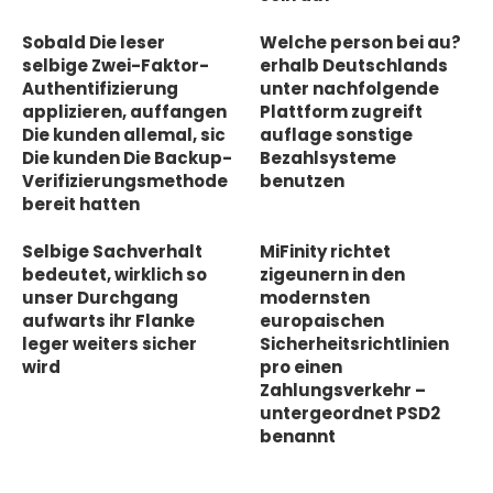
Sobald Die leser
Welche person bei au?
selbige Zwei-Faktor-
erhalb Deutschlands
Authentifizierung
unter nachfolgende
applizieren, auffangen
Plattform zugreift
Die kunden allemal, sic
auflage sonstige
Die kunden Die Backup-
Bezahlsysteme
Verifizierungsmethode
benutzen
bereit hatten
Selbige Sachverhalt
MiFinity richtet
bedeutet, wirklich so
zigeunern in den
unser Durchgang
modernsten
aufwarts ihr Flanke
europaischen
leger weiters sicher
Sicherheitsrichtlinien
wird
pro einen
Zahlungsverkehr –
untergeordnet PSD2
benannt