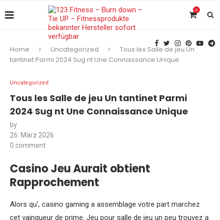
0
Home
Uncategorized
Tous les Salle de jeu Un
tantinet Parmi 2024 Sug nt Une Connaissance Unique
Uncategorized
Tous les Salle de jeu Un tantinet Parmi
2024 Sug nt Une Connaissance Unique
by
26. März 2026
0 comment
Casino Jeu Aurait obtient
Rapprochement
Alors qu‘, casino gaming a assemblage votre part marchez
cet vainqueur de prime. Jeu pour salle de jeu un peu trouvez a