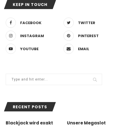
KEEP IN TOUCH
FACEBOOK
TWITTER
INSTAGRAM
PINTEREST
YOUTUBE
EMAIL
RECENT POSTS
Blackjack wird exakt
Unsere Megaslot