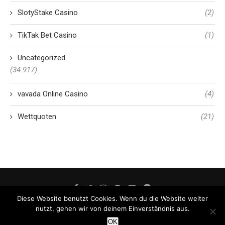
SlotyStake Casino
(2)
TikTak Bet Casino
(1)
Uncategorized
(34.917)
vavada Online Casino
(4)
Wettquoten
(21)
Diese Website benutzt Cookies. Wenn du die Website weiter
nutzt, gehen wir von deinem Einverständnis aus.
OK
@2020 - All Right Reserved. Designed and Developed by Meoso GmbH