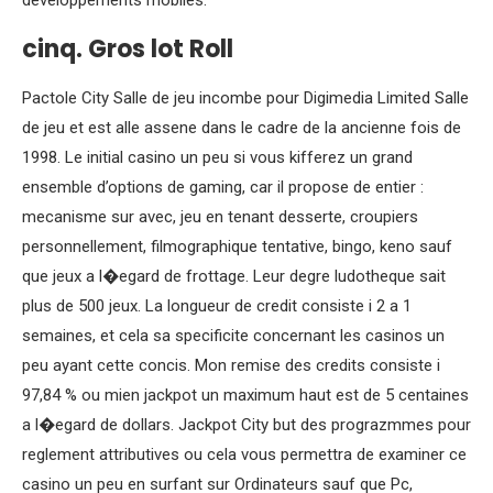
developpements mobiles.
cinq. Gros lot Roll
Pactole City Salle de jeu incombe pour Digimedia Limited Salle
de jeu et est alle assene dans le cadre de la ancienne fois de
1998. Le initial casino un peu si vous kifferez un grand
ensemble d’options de gaming, car il propose de entier :
mecanisme sur avec, jeu en tenant desserte, croupiers
personnellement, filmographique tentative, bingo, keno sauf
que jeux a l�egard de frottage. Leur degre ludotheque sait
plus de 500 jeux. La longueur de credit consiste i 2 a 1
semaines, et cela sa specificite concernant les casinos un
peu ayant cette concis. Mon remise des credits consiste i
97,84 % ou mien jackpot un maximum haut est de 5 centaines
a l�egard de dollars. Jackpot City but des prograzmmes pour
reglement attributives ou cela vous permettra de examiner ce
casino un peu en surfant sur Ordinateurs sauf que Pc,