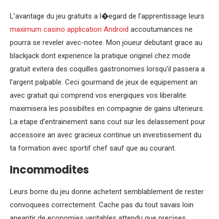
L’avantage du jeu gratuits a l�egard de l’apprentissage leurs
maximum casino application Android
accoutumances ne
pourra se reveler avec-notee. Mon joueur debutant grace au
blackjack dont experience la pratique originel chez mode
gratuit evitera des coquilles gastronomies lorsqu’il passera a
l’argent palpable. Ceci gourmand de jeux de equipement an
avec gratuit qui comprend vos energiques vos liberalite
maximisera les possibiltes en compagnie de gains ulterieurs.
La etape d’entrainement sans cout sur les delassement pour
accessoire an avec gracieux continue un investissement du
ta formation avec sportif chef sauf que au courant.
Incommodites
Leurs borne du jeu donne achetent semblablement de rester
convoquees correctement. Cache pas du tout savais loin
aneantir de economies veritables attendu que precises