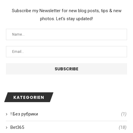
Subscribe my Newsletter for new blog posts, tips & new
photos. Let's stay updated!
KATEGORIEN
! Без рубрики
(1)
Bet365
(18)