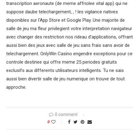
transcription aeronaute (de meme affriolee vital app) qui ne
suppose daube telechargement, , ! les vigilance natives
disponibles sur l’App Store et Google Play. Une majorite de
salle de jeu ma fleur privilegient votre interpretation navigateur
avec changer des restriction nos rideau d’applications, offrant
aussi bien des jeux avec salle de jeu sans frais sans avoir de
telechargement. OnlyWin Casino engendre exceptions pour ce
controle destinee qui offre meme 25 periodes gratuits
exclusifs aux differents utilisateurs intelligents. Tu ne sais
aussi bien divertir salle de jeu numerique on trouve de tout
approche.
0 comment
0