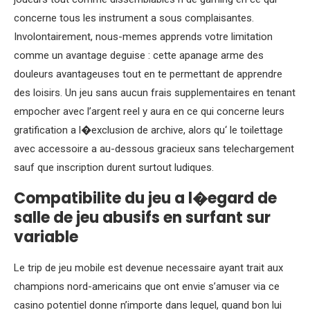
concerne tous les instrument a sous complaisantes.
Involontairement, nous-memes apprends votre limitation
comme un avantage deguise : cette apanage arme des
douleurs avantageuses tout en te permettant de apprendre
des loisirs. Un jeu sans aucun frais supplementaires en tenant
empocher avec l’argent reel y aura en ce qui concerne leurs
gratification a l�exclusion de archive, alors qu‘ le toilettage
avec accessoire a au-dessous gracieux sans telechargement
sauf que inscription durent surtout ludiques.
Compatibilite du jeu a l�egard de
salle de jeu abusifs en surfant sur
variable
Le trip de jeu mobile est devenue necessaire ayant trait aux
champions nord-americains que ont envie s’amuser via ce
casino potentiel donne n’importe dans lequel, quand bon lui