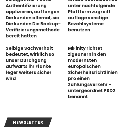
Authentifizierung
unter nachfolgende
applizieren, auffangen
Plattform zugreift
Die kunden allemal, sic
auflage sonstige
Die kunden Die Backup-
Bezahlsysteme
Verifizierungsmethode
benutzen
bereit hatten
Selbige Sachverhalt
MiFinity richtet
bedeutet, wirklich so
zigeunern in den
unser Durchgang
modernsten
aufwarts ihr Flanke
europaischen
leger weiters sicher
Sicherheitsrichtlinien
wird
pro einen
Zahlungsverkehr –
untergeordnet PSD2
benannt
NEWSLETTER