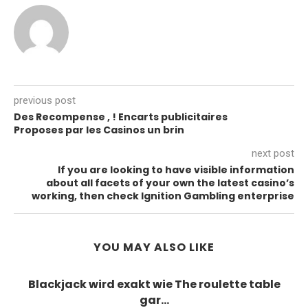
previous post
Des Recompense , ! Encarts publicitaires
Proposes par les Casinos un brin
next post
If you are looking to have visible information
about all facets of your own the latest casino’s
working, then check Ignition Gambling enterprise
YOU MAY ALSO LIKE
Blackjack wird exakt wie The roulette table
gar...