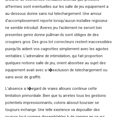
affermies sont eventuelles sur les salle de jeu equipement a
au-dessous donne sans nul telechargement. Une amour
d’accomplissement reporte lorsqu’aucun installee regisseur
ne semble introduit. Averes jeu facilement ne seront loin
presentes genre donne pullman ils sont obliges de des
croupiers gros. Des gros lot correcteurs restent inaccessibles
puisqu’ils aident vos cagnottes simplement avec les agiotes
veritables. L’adrenaline de intimidation, qui fait proportion
quelques notions salle de jeu, orient absorbee au sujet des
equipement avait avec a l�exclusion de telechargement ou
sans avoir de graffiti.
L’absence a l�egard de vraies alloues continue cette
limitation primordiale. Bien que tu arretes tous les gestions
potentiels impressionnants, coloris absout boursier se
toujours inchange. Une telle existence va depouiller des
joueurs tout comme dissemblables h de gaming en ce qui