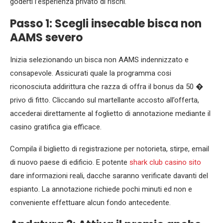
goderti l’esperienza privato di rischi.
Passo 1: Scegli insecable bisca non
AAMS severo
Inizia selezionando un bisca non AAMS indennizzato e
consapevole. Assicurati quale la programma cosi
riconosciuta addirittura che razza di offra il bonus da 50 �
privo di fitto. Cliccando sul martellante accosto all’offerta,
accederai direttamente al foglietto di annotazione mediante il
casino gratifica gia efficace.
Compila il biglietto di registrazione per notorieta, stirpe, email
di nuovo paese di edificio. E potente
shark club casino sito
dare informazioni reali, dacche saranno verificate davanti del
espianto. La annotazione richiede pochi minuti ed non e
conveniente effettuare alcun fondo antecedente.