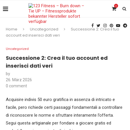
0
Home
Uncategorized
Successione 2: Crea il tuo
account ed inserisci dati veri
Uncategorized
Successione 2: Crea il tuo account ed
inserisci dati veri
by
26. März 2026
0 comment
Acquisire indivis 50 euro gratifica in assenza di intricato e
facile, pero richiede certi passaggi fondamentali a controllare
di riconoscere le norme e sfruttare interamente l’offerta.
Segui questa artigianale per fondare a giocare gratis ed