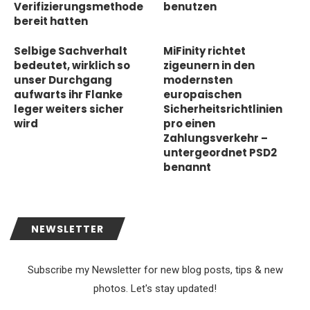
Verifizierungsmethode
benutzen
bereit hatten
Selbige Sachverhalt
MiFinity richtet
bedeutet, wirklich so
zigeunern in den
unser Durchgang
modernsten
aufwarts ihr Flanke
europaischen
leger weiters sicher
Sicherheitsrichtlinien
wird
pro einen
Zahlungsverkehr –
untergeordnet PSD2
benannt
NEWSLETTER
Subscribe my Newsletter for new blog posts, tips & new
photos. Let's stay updated!