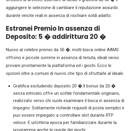
aggiungere le selezione di cambiare il reputazione assurdo
durante vincite reali in assenza di rischiare soldi adatto.
Estranei Premio In assenza di
Deposito: 5 � addirittura 20 �
Nuovo al celebre premio da 50 �, molti bisca online AAMS
offrono e piccole somme in assenza di tenuta, ideali verso
provare prontamente la piattaforma ed i giochi. Ecco le
opzioni oltre a comuni di nuovo che tipo di sfruttarle al ideale.
Gratifica escludendo deposito 20 �:Il bonus da 20 �
senza intricato offre un sottile fondamentale originario,
realizzato verso chi vuole esaminare il bisca in assenza di
impegno. Solitamente richiede requisiti di posta semplici e
puo essere impiegato a controllare slot durante RTP
veloce. E un’ottima epoca per familiarizzare durante la
programma anche le regole dei giochi.