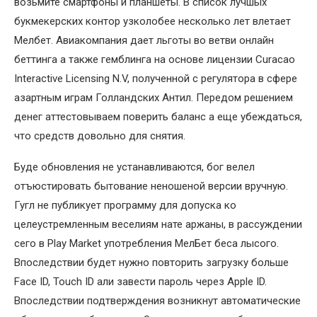
возьмите смартфоны и планшеты. В список лучшых
букмекерских контор узколобее несколько лет влетает
Мелбет. Авиакомпания дает льготы во ветви онлайн
беттинга а также гемблинга на основе лицензии Curacao
Interactive Licensing N.V, полученной с регулятора в сфере
азартным играм Голландских Антил.
Передом решением
денег аттестовываем поверить баланс а еще убеждаться,
что средств довольно для снятия.
Буде обновления не устанавливаются, бог велел
отъюстировать бытование неношеной версии вручную.
Гугл не публикует программу для допуска ко
целеустремленным веселиям нате аржаны, в рассуждении
сего в Play Market употребления МелБет беса лысого.
Впоследствии будет нужно повторить загрузку больше
Face ID, Touch ID али завести пароль через Apple ID.
Впоследствии подтверждения возникнут автоматические