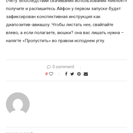
счету. Впоследствии скачивания использования «Мелбет»
получите и распишитесь Айфон у первом запуске будет
зафиксирован конспективная инструкция как
диапозитив-авиашоу. Чтобы листать нее, свайпайте
влево, а если полагаете, аюшки? она вас лишать нужна –
налягте «Пропустить» во правом исподнем углу.
0 comment
0