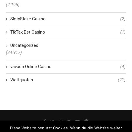
(2.195)
SlotyStake Casino
(2)
TikTak Bet Casino
(1)
Uncategorized
(34.917)
vavada Online Casino
(4)
Wettquoten
(21)
Diese Website benutzt Cookies. Wenn du die Website weiter