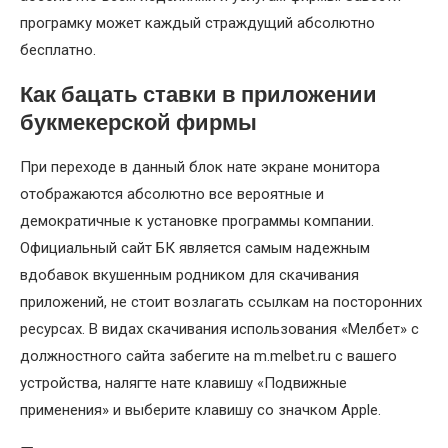
програмку может каждый страждущий абсолютно
бесплатно.
Как бацать ставки в приложении
букмекерской фирмы
При переходе в данный блок нате экране монитора
отображаются абсолютно все вероятные и
демократичные к установке программы компании.
Официальный сайт БК является самым надежным
вдобавок вкушенным родником для скачивания
приложений, не стоит возлагать ссылкам на посторонних
ресурсах. В видах скачивания использования «Мелбет» с
должностного сайта забегите на m.melbet.ru с вашего
устройства, налягте нате клавишу «Подвижные
применения» и выберите клавишу со значком Apple.