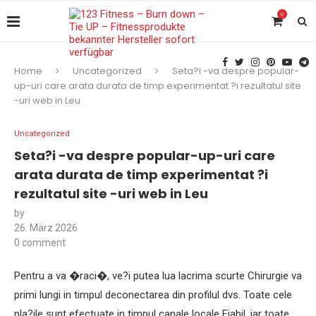
0
Home
Uncategorized
Seta?i -va despre popular-
up-uri care arata durata de timp experimentat ?i rezultatul site
-uri web in Leu
Uncategorized
Seta?i -va despre popular-up-uri care
arata durata de timp experimentat ?i
rezultatul site -uri web in Leu
by
26. März 2026
0 comment
Pentru a va �raci�, ve?i putea lua lacrima scurte Chirurgie va
primi lungi in timpul deconectarea din profilul dvs. Toate cele
pla?ile sunt efectuate in timpul canale locale Fiabil, iar toate