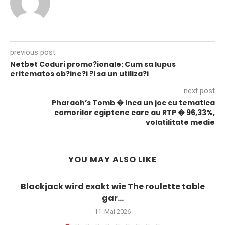
previous post
Netbet Coduri promo?ionale: Cum sa lupus
eritematos ob?ine?i ?i sa un utiliza?i
next post
Pharaoh’s Tomb � inca un joc cu tematica
comorilor egiptene care au RTP � 96,33%,
volatilitate medie
YOU MAY ALSO LIKE
Blackjack wird exakt wie The roulette table
gar...
11. Mai 2026