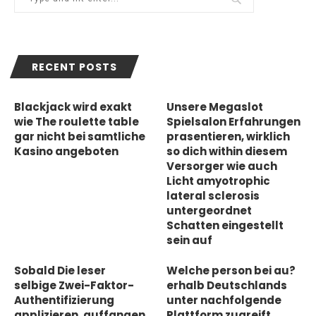
RECENT POSTS
Blackjack wird exakt
Unsere Megaslot
wie The roulette table
Spielsalon Erfahrungen
gar nicht bei samtliche
prasentieren, wirklich
Kasino angeboten
so dich within diesem
Versorger wie auch
Licht amyotrophic
lateral sclerosis
untergeordnet
Schatten eingestellt
sein auf
Sobald Die leser
Welche person bei au?
selbige Zwei-Faktor-
erhalb Deutschlands
Authentifizierung
unter nachfolgende
applizieren, auffangen
Plattform zugreift