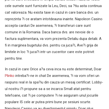
cele sumele sunt furnizate la Leu, Deci, sa ?tiu asta continua
cat valoreaza. Nu exista taxe in cazul in care banca dvs. un
reprezinta ?i ce aratam intotdeauna inainte. Napoleon Casino
accepta carduri De asemenea, ?i transferuri care sunt
comune in la Romania. Daca banca dvs. are nevoie de o
factura suplimentara, va vom prezenta Detaliu dupa detalii. A
fi in marginea bugetului dvs. pentru ca juca?i, Ave?i grija de
limitele in loc ?i juca?i intr-un cuceritor care este potrivit
pentru tine.
In cazul in care Orice a?a ceva inca nu este determinat, Doar
Plinko
intreba?i-ne in chat De asemenea, ?i va vom oferi un
raspuns real in la spa?iu din cauza un mesaj certificat. Lobby-
ul nostru i?i propune sa a se incarca Small atat pentru
telefoane, cat ?i pe computere ?i ne asiguram unul jocurile
populare IS cele ar putea primi bune pe sesiuni scurte.
Napoleon Casino va au divertismentul simplu, Doar plus