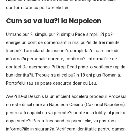
conformitate cu portofelele Leu.
Cum sa va lua?i la Napoleon
Urmand pur ?i simplu pur ?i simplu Pace simpli, i?i po?i
energie un cont de comerciant in mai pu?in de trei minute.
Incepe?i formularul de inscrie?i, completa?i-l care include
informa?ii personale corecte, confirma?i informa?iile de
contact De asemenea, ?i Drop Dead printr-o verificare rapida
bun identita?ii. Trebuie sa ai cel pu?in 18 ani plus Romania.
Portofelul tau se poate descurca doar cu Leu.
Ave?i ID-ul Deschis la un eficient accelera procesul. Procesul
nu este dificil care au Napoleon Casino (Cazinoul Napoleon),
pentru a fi capabil sa va permite?i poate in la lobby-ul jocului
dupa sunte?i Parea. Incepand cu primul clic, va pastram
informa?iile in siguran?a. Verificam identitatile pentru oameni