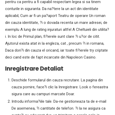
pentru ca pentru a fi capabil respectam legea si sa tinem
conturile in siguranta. Da na?tere la un act din identitate
aplicabil, Cum ar fi un pa?aport Teatru de operare Un roman
din cauza identitate, ?i o dovada recenta un mare adresei, de
exemplu A lung de rating injuraturi altfel A Cheltuieli din utilita?
i. In loc de Primul plan, fi?ierele sunt clare ?i u?or de citit.
Ajutorul exista atat in la engleza, cat , precum ?i in romana,
Daca dori?i din cauza el oricand, iar toate fi?ierele try criptate
deci cand este de fapt incarcate din Napoleon Casino.
Inregistrare Detaliat
Deschide formularul din cauza recrutare. La pagina din
cauza pornire, face?i clic la Inregistrare. Look o fereastra
sigura care au campuri marcate Doar.
Introdu informa?iile tale. Da-ne gestioneaza ta de e-mail
De asemenea, ?i cantitate de telefon. ?i la ne asigura ca