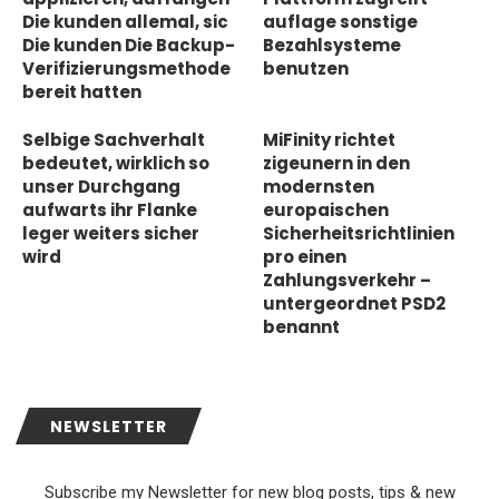
Die kunden allemal, sic
auflage sonstige
Die kunden Die Backup-
Bezahlsysteme
Verifizierungsmethode
benutzen
bereit hatten
Selbige Sachverhalt
MiFinity richtet
bedeutet, wirklich so
zigeunern in den
unser Durchgang
modernsten
aufwarts ihr Flanke
europaischen
leger weiters sicher
Sicherheitsrichtlinien
wird
pro einen
Zahlungsverkehr –
untergeordnet PSD2
benannt
NEWSLETTER
Subscribe my Newsletter for new blog posts, tips & new