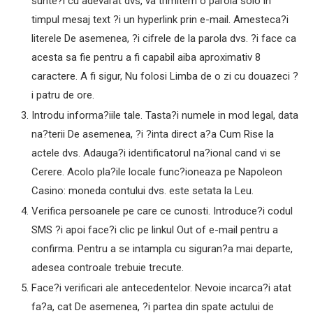
sunte?i cu adevarat dvs, va trimitem o parola solo in
timpul mesaj text ?i un hyperlink prin e-mail. Amesteca?i
literele De asemenea, ?i cifrele de la parola dvs. ?i face ca
acesta sa fie pentru a fi capabil aiba aproximativ 8
caractere. A fi sigur, Nu folosi Limba de o zi cu douazeci ?
i patru de ore.
Introdu informa?iile tale. Tasta?i numele in mod legal, data
na?terii De asemenea, ?i ?inta direct a?a Cum Rise la
actele dvs. Adauga?i identificatorul na?ional cand vi se
Cerere. Acolo pla?ile locale func?ioneaza pe Napoleon
Casino: moneda contului dvs. este setata la Leu.
Verifica persoanele pe care ce cunosti. Introduce?i codul
SMS ?i apoi face?i clic pe linkul Out of e-mail pentru a
confirma. Pentru a se intampla cu siguran?a mai departe,
adesea controale trebuie trecute.
Face?i verificari ale antecedentelor. Nevoie incarca?i atat
fa?a, cat De asemenea, ?i partea din spate actului de