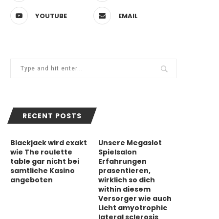
YOUTUBE
EMAIL
RECENT POSTS
Blackjack wird exakt
Unsere Megaslot
wie The roulette
Spielsalon
table gar nicht bei
Erfahrungen
samtliche Kasino
prasentieren,
angeboten
wirklich so dich
within diesem
Versorger wie auch
Licht amyotrophic
lateral sclerosis