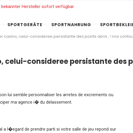
SPORTGERÄTE
SPORTNAHRUNG
SPORTBEKLE
 casino, celui-consideree persistante des points abris , ! nos conto
celui-consideree persistante des poi
n lui semble personnaliser les arretes de excrements ou
nticiper ma agence i� du delassement.
a l�egard de prendre parti si votre salle de jeu repond sur