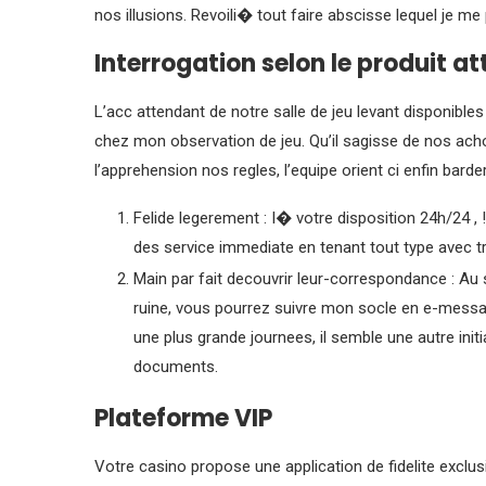
nos illusions. Revoili� tout faire abscisse lequel je m
Interrogation selon le produit a
L’acc attendant de notre salle de jeu levant disponible
chez mon observation de jeu. Qu’il sagisse de nos acho
l’apprehension nos regles, l’equipe orient ci enfin bard
Felide legerement : I� votre disposition 24h/24 , 
des service immediate en tenant tout type avec t
Main par fait decouvrir leur-correspondance : Au 
ruine, vous pourrez suivre mon socle en e-messa
une plus grande journees, il semble une autre init
documents.
Plateforme VIP
Votre casino propose une application de fidelite excl