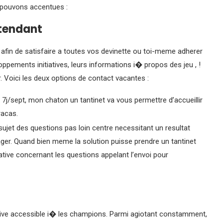
e pouvons accentues :
ttendant
s afin de satisfaire a toutes vos devinette ou toi-meme adherer
ppements initiatives, leurs informations i� propos des jeu , !
er. Voici les deux options de contact vacantes :
! 7j/sept, mon chaton un tantinet va vous permettre d’accueillir
racas.
sujet des questions pas loin centre necessitant un resultat
ger. Quand bien meme la solution puisse prendre un tantinet
iative concernant les questions appelant l’envoi pour
usive accessible i� les champions. Parmi agiotant constamment,