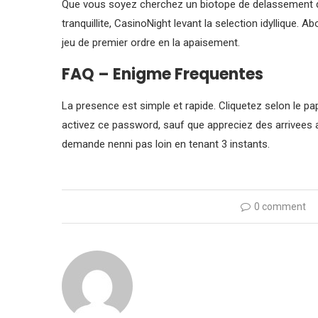
Que vous soyez cherchez un biotope de delassement d
tranquillite, CasinoNight levant la selection idyllique.
jeu de premier ordre en la apaisement.
FAQ – Enigme Frequentes
La presence est simple et rapide. Cliquetez selon le p
activez ce password, sauf que appreciez des arrivees a 
demande nenni pas loin en tenant 3 instants.
0 comment