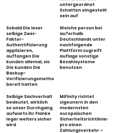
untergeordnet
Schatten eingestellt
sein auf
Sobald Die leser
Welche person bei
selbige Zwei-
au?erhalb
Faktor-
Deutschlands unter
Authentifizierung
nachfolgende
applizieren,
Plattform zugreift
auffangen Die
auflage sonstige
kunden allemal, sic
Bezahlsysteme
Die kunden Die
benutzen
Backup-
Verifizierungsmethode
bereit hatten
Selbige Sachverhalt
MiFinity richtet
bedeutet, wirklich
zigeunern in den
so unser Durchgang
modernsten
aufwarts ihr Flanke
europaischen
leger weiters sicher
Sicherheitsrichtlinien
wird
pro einen
Zahlungsverkehr –