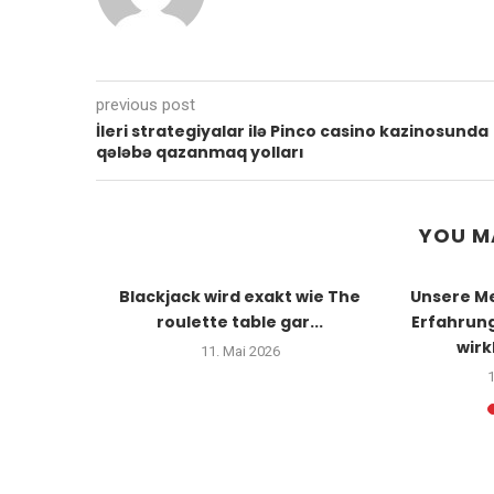
previous post
İleri strategiyalar ilə Pinco casino kazinosunda
qələbə qazanmaq yolları
YOU M
testen
Blackjack wird exakt wie The
Unsere Me
 part of
roulette table gar...
Erfahrun
...
wirkl
11. Mai 2026
1