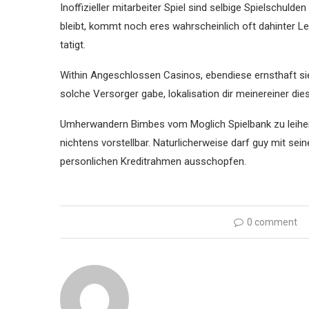
Inoffizieller mitarbeiter Spiel sind selbige Spielschuld
bleibt, kommt noch eres wahrscheinlich oft dahinter L
tatigt.
Within Angeschlossen Casinos, ebendiese ernsthaft sie 
solche Versorger gabe, lokalisation dir meinereiner d
Umherwandern Bimbes vom Moglich Spielbank zu leihen,
nichtens vorstellbar. Naturlicherweise darf guy mit sein
personlichen Kreditrahmen ausschopfen.
0 comment