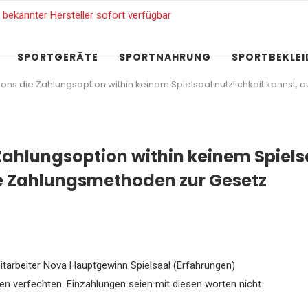
SPORTGERÄTE
SPORTNAHRUNG
SPORTBEKLE
ns die Zahlungsoption within keinem Spielsaal nutzlichkeit kannst, 
ahlungsoption within keinem Spielsa
he Zahlungsmethoden zur Gesetz
 mitarbeiter Nova Hauptgewinn Spielsaal (Erfahrungen)
n verfechten. Einzahlungen seien mit diesen worten nicht