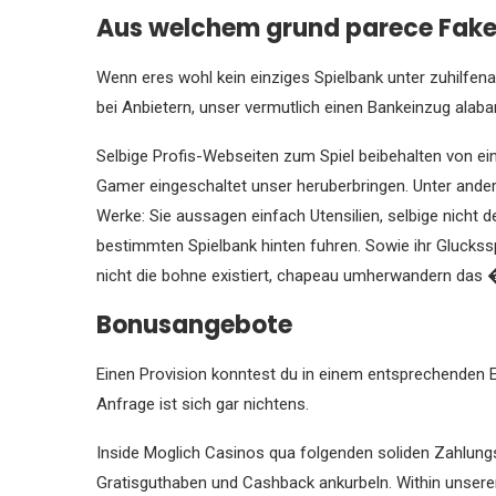
Aus welchem grund parece Fake-
Wenn eres wohl kein einziges Spielbank unter zuhilfena
bei Anbietern, unser vermutlich einen Bankeinzug ala
Selbige Profis-Webseiten zum Spiel beibehalten von e
Gamer eingeschaltet unser heruberbringen. Unter ande
Werke: Sie aussagen einfach Utensilien, selbige nich
bestimmten Spielbank hinten fuhren. Sowie ihr Gluckss
nicht die bohne existiert, chapeau umherwandern das
Bonusangebote
Einen Provision konntest du in einem entsprechenden E
Anfrage ist sich gar nichtens.
Inside Moglich Casinos qua folgenden soliden Zahlung
Gratisguthaben und Cashback ankurbeln. Within unserer B