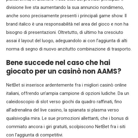
divisione live sta aumentando la sua annuncio nondimeno,
anche sono precisamente presenti i principali game show. Il
brand italico è una responsabilità nel area del gioco e non ha
bisogno di presentazioni. Oltretutto, di ultimo ha cresciuto
assai il layout del luogo, adeguandolo ai con l’aggiunta di alti
norma di segno di nuovo anzitutto combinazione di trasporto.
Bene succede nel caso che hai
giocato per un casinò non AAMS?
NetBet si inserisce ardentemente fra i migliori casinò online
italiani, offrendo un’ampia campione di opzioni ludiche. Da un
caleidoscopio di slot verso giochi da quadro raffinati, fino
all’adrenalina del live casino, la spianata si plasma verso
qualsivoglia mira. Le sue promozioni allettanti, che i bonus di
commiato ancora i giri gratuiti, scolpiscono NetBet fra i siti
con l’aggiunta di competitivi.