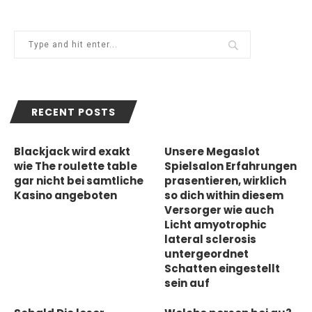
RECENT POSTS
Blackjack wird exakt
Unsere Megaslot
wie The roulette table
Spielsalon Erfahrungen
gar nicht bei samtliche
prasentieren, wirklich
Kasino angeboten
so dich within diesem
Versorger wie auch
Licht amyotrophic
lateral sclerosis
untergeordnet
Schatten eingestellt
sein auf