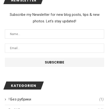
NEWSLETTER
Subscribe my Newsletter for new blog posts, tips & new
photos. Let's stay updated!
KATEGORIEN
! Без рубрики
(1)