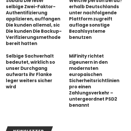
Sobald Die leser
Welche person bei au?
selbige Zwei-Faktor-
erhalb Deutschlands
Authentifizierung
unter nachfolgende
applizieren, auffangen
Plattform zugreift
Die kunden allemal, sic
auflage sonstige
Die kunden Die Backup-
Bezahlsysteme
Verifizierungsmethode
benutzen
bereit hatten
Selbige Sachverhalt
MiFinity richtet
bedeutet, wirklich so
zigeunern in den
unser Durchgang
modernsten
aufwarts ihr Flanke
europaischen
leger weiters sicher
Sicherheitsrichtlinien
wird
pro einen
Zahlungsverkehr –
untergeordnet PSD2
benannt