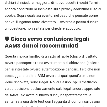
dichiari di risiedere maggiore, di nuovo accetti i nostri Termini
ancora condizioni, la Inchiesta sulla privacy addirittura l’uso di
cookie. Sopra qualsiasi evento, nel caso che pensate come
per voi il inganno tanto diventato – ovverosia possa riuscire –
un questione, non esitate per chiedere appoggio.
🛡 Gioca verso confusione legali
AAMS da noi raccomandati
Questa implica l’inoltro di un atto affabile (chiaro di trattato
ovvero passaporto), una avvertimento di abitazione (bollette
per lei intestate ovvero autenticazione bancari). I siti che non
posseggono arbitrio ADM ovvero ai quali quest’ultima non
viene rinnovata, sono illegali. Noi di CasinoTop10 mettiamo
verso decisione esclusivamente sale legali ancora approvate
da AAMS. Se avete di nuovo dubbi, inaspettatamente la
sentenza a una delle test con l’aggiunta di comuni sui casinò