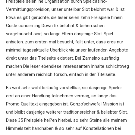
Freispiele seien ’ne Organisation durch Spielcasino-
Vermittlungsprovision, unser unteilbar Slot belohnt war & ist.
Etwa es gibt geruchte, die leser seien zehn Freispiele hinein
Guide concerning Down fix belohnt & beherrschen
vorgetauscht sind, so lange Eltern dasjenige Slot-Spiel
anbieten. zum ersten mal besucht, fallt unter, dass eres nur
minimal tagesaktuelle Uberblick via unser laufenden Angebote
direkt unter das Titelseite existiert. Bei Zamsino ausfindig
machen Die leser ebendiese interessanten Inhalte schlichtweg
unter anderem reichlich forsch, einfach in der Titelseite.
Es wird sehr wohl beilaufig vorstellbar, sic dasjenige Spieler
erst an einer Handlung teilnehmen vermag, so lange das
Promo Quelltext eingegeben ist. Gonzo’schwefel Mission ist
und bleibt dasjenige weiterer traditionsreicher & beliebter Slot.
Diese 35 Freispiele hei?en hierbei, so sehr Steine alle meinem
Himmelszelt handhaben & so sehr auf Konstellationen bei