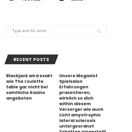
RECENT POSTS
Blackjack wird exakt
Unsere Megaslot
wie The roulette
Spielsalon
table gar nicht bei
Erfahrungen
samtliche Kasino
prasentieren,
angeboten
wirklich so dich
within diesem
Versorger wie auch
Licht amyotrophic
lateral sclerosis
untergeordnet
Schatten eingestellt