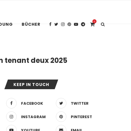
0
IDUNG
BÜCHER
en tenant deux 2025
KEEP IN TOUCH
FACEBOOK
TWITTER
INSTAGRAM
PINTEREST
YOUTUBE
EMAIL