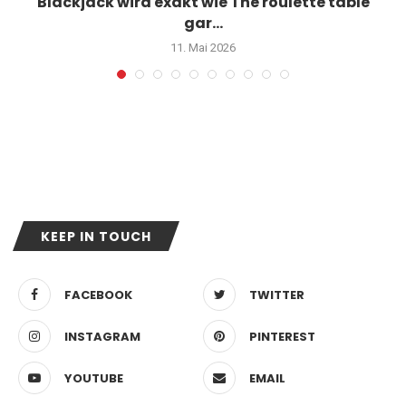
Blackjack wird exakt wie The roulette table
gar...
11. Mai 2026
KEEP IN TOUCH
FACEBOOK
TWITTER
INSTAGRAM
PINTEREST
YOUTUBE
EMAIL