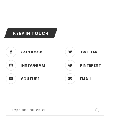
KEEP IN TOUCH
FACEBOOK
TWITTER
INSTAGRAM
PINTEREST
YOUTUBE
EMAIL