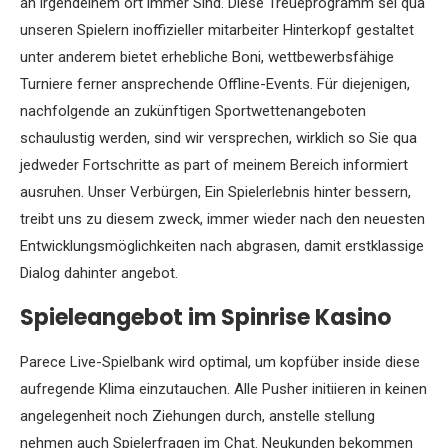
an irgendeinem ort immer Sind. Diese Treueprogramm sei qua
unseren Spielern inoffizieller mitarbeiter Hinterkopf gestaltet
unter anderem bietet erhebliche Boni, wettbewerbsfähige
Turniere ferner ansprechende Offline-Events. Für diejenigen,
nachfolgende an zukünftigen Sportwettenangeboten
schaulustig werden, sind wir versprechen, wirklich so Sie qua
jedweder Fortschritte as part of meinem Bereich informiert
ausruhen. Unser Verbürgen, Ein Spielerlebnis hinter bessern,
treibt uns zu diesem zweck, immer wieder nach den neuesten
Entwicklungsmöglichkeiten nach abgrasen, damit erstklassige
Dialog dahinter angebot.
Spieleangebot im Spinrise Kasino
Parece Live-Spielbank wird optimal, um kopfüber inside diese
aufregende Klima einzutauchen. Alle Pusher initiieren in keinen
angelegenheit noch Ziehungen durch, anstelle stellung
nehmen auch Spielerfragen im Chat. Neukunden bekommen