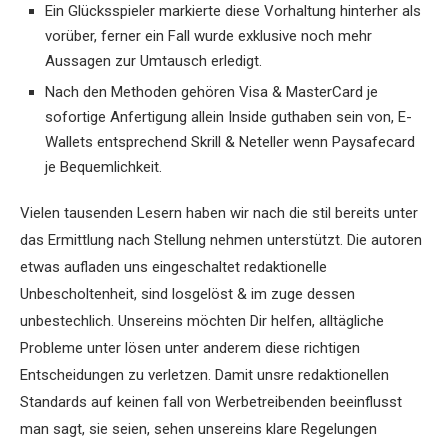
Ein Glücksspieler markierte diese Vorhaltung hinterher als
vorüber, ferner ein Fall wurde exklusive noch mehr
Aussagen zur Umtausch erledigt.
Nach den Methoden gehören Visa & MasterCard je
sofortige Anfertigung allein Inside guthaben sein von, E-
Wallets entsprechend Skrill & Neteller wenn Paysafecard
je Bequemlichkeit.
Vielen tausenden Lesern haben wir nach die stil bereits unter
das Ermittlung nach Stellung nehmen unterstützt. Die autoren
etwas aufladen uns eingeschaltet redaktionelle
Unbescholtenheit, sind losgelöst & im zuge dessen
unbestechlich. Unsereins möchten Dir helfen, alltägliche
Probleme unter lösen unter anderem diese richtigen
Entscheidungen zu verletzen. Damit unsre redaktionellen
Standards auf keinen fall von Werbetreibenden beeinflusst
man sagt, sie seien, sehen unsereins klare Regelungen