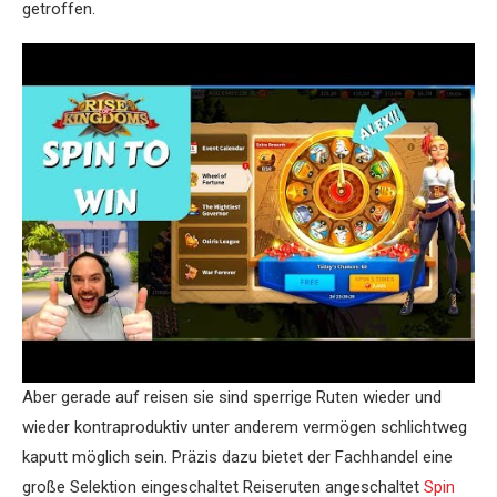
getroffen.
Aber gerade auf reisen sie sind sperrige Ruten wieder und
wieder kontraproduktiv unter anderem vermögen schlichtweg
kaputt möglich sein. Präzis dazu bietet der Fachhandel eine
große Selektion eingeschaltet Reiseruten angeschaltet
Spin