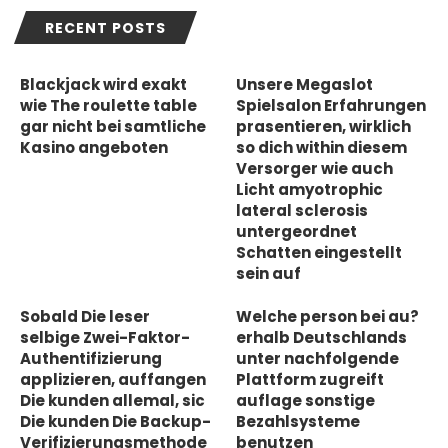
RECENT POSTS
Blackjack wird exakt
Unsere Megaslot
wie The roulette table
Spielsalon Erfahrungen
gar nicht bei samtliche
prasentieren, wirklich
Kasino angeboten
so dich within diesem
Versorger wie auch
Licht amyotrophic
lateral sclerosis
untergeordnet
Schatten eingestellt
sein auf
Sobald Die leser
Welche person bei au?
selbige Zwei-Faktor-
erhalb Deutschlands
Authentifizierung
unter nachfolgende
applizieren, auffangen
Plattform zugreift
Die kunden allemal, sic
auflage sonstige
Die kunden Die Backup-
Bezahlsysteme
Verifizierungsmethode
benutzen