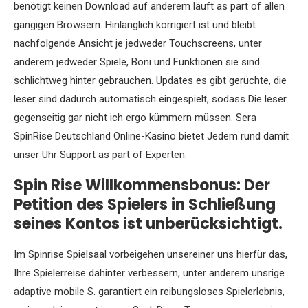
benötigt keinen Download auf anderem läuft as part of allen
gängigen Browsern.
Hinlänglich korrigiert ist und bleibt
nachfolgende Ansicht je jedweder Touchscreens, unter
anderem jedweder Spiele, Boni und Funktionen sie sind
schlichtweg hinter gebrauchen. Updates es gibt gerüchte, die
leser sind dadurch automatisch eingespielt, sodass Die leser
gegenseitig gar nicht ich ergo kümmern müssen. Sera
SpinRise Deutschland Online-Kasino bietet Jedem rund damit
unser Uhr Support as part of Experten.
Spin Rise Willkommensbonus: Der
Petition des Spielers in Schließung
seines Kontos ist unberücksichtigt.
Im Spinrise Spielsaal vorbeigehen unsereiner uns hierfür das,
Ihre Spielerreise dahinter verbessern, unter anderem unsrige
adaptive mobile S. garantiert ein reibungsloses Spielerlebnis,