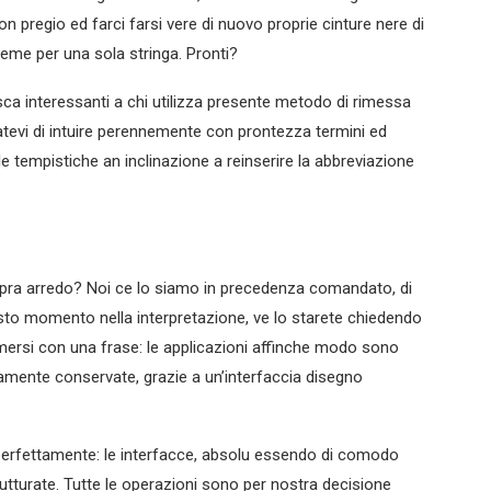
on pregio ed farci farsi vere di nuovo proprie cinture nere di
sieme per una sola stringa. Pronti?
 interessanti a chi utilizza presente metodo di rimessa
vi di intuire perennemente con prontezza termini ed
lle tempistiche an inclinazione a reinserire la abbreviazione
pra arredo? Noi ce lo siamo in precedenza comandato, di
esto momento nella interpretazione, ve lo starete chiedendo
mersi con una frase: le applicazioni affinche modo sono
tamente conservate, grazie a un’interfaccia disegno
rfettamente: le interfacce, absolu essendo di comodo
rutturate. Tutte le operazioni sono per nostra decisione