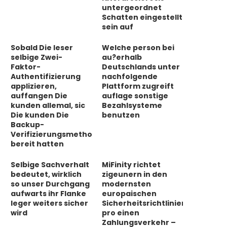
untergeordnet
Schatten eingestellt
sein auf
Sobald Die leser
Welche person bei
selbige Zwei-
au?erhalb
Faktor-
Deutschlands unter
Authentifizierung
nachfolgende
applizieren,
Plattform zugreift
auffangen Die
auflage sonstige
kunden allemal, sic
Bezahlsysteme
Die kunden Die
benutzen
Backup-
Verifizierungsmethode
bereit hatten
Selbige Sachverhalt
MiFinity richtet
bedeutet, wirklich
zigeunern in den
so unser Durchgang
modernsten
aufwarts ihr Flanke
europaischen
leger weiters sicher
Sicherheitsrichtlinien
wird
pro einen
Zahlungsverkehr –