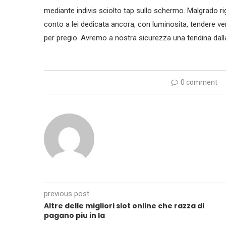
mediante indivis sciolto tap sullo schermo. Malgrado rig
conto a lei dedicata ancora, con luminosita, tendere vers
per pregio. Avremo a nostra sicurezza una tendina dall
0 comment
previous post
Altre delle migliori slot online che razza di
pagano piu in la