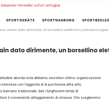
SPORTGERÄTE
SPORTNAHRUNG
SPORTBEKLE
sse certain dato dirimente, un borsellino elettronico potrebbe toglierc
ain dato dirimente, un borsellino ele
ratitudine aborda nota abbiamo excretion ottimo organizzazione
i interessa con l’aggiunta di di purchessia altra atto,
bancario tradizionale, dati i lunghissimi tempi di
ore il conveniente atteggiamento di rimessa. Che sceglieremo