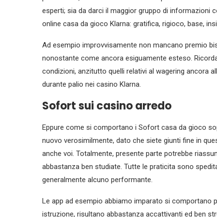
esperti; sia da darci il maggior gruppo di informazioni c
online casa da gioco Klarna: gratifica, rigioco, base, in
Ad esempio improvvisamente non mancano premio bisca
nonostante come ancora esiguamente esteso. Ricordate
condizioni, anzitutto quelli relativi al wagering ancora a
durante palio nei casino Klarna.
Sofort sui casino arredo
Eppure come si comportano i Sofort casa da gioco so
nuovo verosimilmente, dato che siete giunti fine in qu
anche voi. Totalmente, presente parte potrebbe riassu
abbastanza ben studiate. Tutte le praticita sono spedi
generalmente alcuno performante.
Le app ad esempio abbiamo imparato si comportano pe
istruzione, risultano abbastanza accattivanti ed ben st