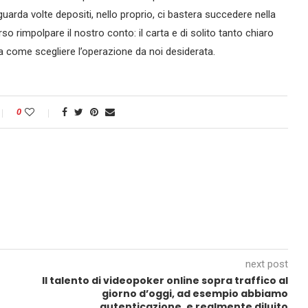
uarda volte depositi, nello proprio, ci bastera succedere nella
o rimpolpare il nostro conto: il carta e di solito tanto chiaro
a come scegliere l’operazione da noi desiderata.
0
next post
Il talento di videopoker online sopra traffico al
giorno d’oggi, ad esempio abbiamo
autenticazione, e realmente diluito