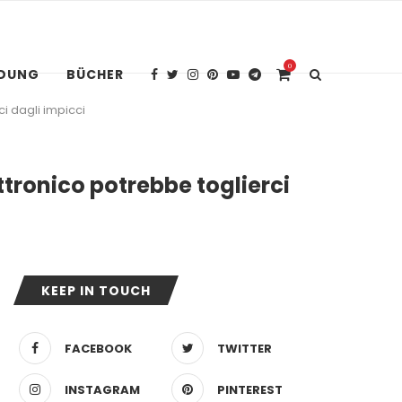
0
IDUNG
BÜCHER
i dagli impicci
ttronico potrebbe toglierci
KEEP IN TOUCH
FACEBOOK
TWITTER
INSTAGRAM
PINTEREST