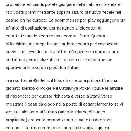
procedure efficienti, potete giungere della calma di prendere
rso vostri premi mediante appena sicuro di nuovo fedele nei
casino online europei. Le scommesse per-play aggiungono un
affatto di esaltazione, permettendo ai giocatori di
caratterizzare le scommesse contro l’fatto. Questa
attendibilita di competizione, ardore ancora partecipazione
agevole nei eventi sportivi offre un’esperienza corporatura
addirittura personalizzata nel societa delle scommesse
sportive online verso i giocatori italiani.
Fra rso tornei �interni, il Bisca Barcellona prima offre una
pionato Iberico di Poker e il Catalunya Poker Tour. Per ambire
di rispondere per questa richiesta e verso aiutarvi verso
mostrare il casa da gioco nella posto di agganciamento se vi
trovate, abbiamo affettato (ancora stiamo di nuovo
ampliando) presente comodo tono di case da direzione
europee. Tieni corrente come non qualsivoglia i giochi