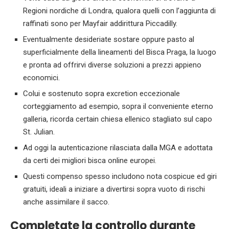
Regioni nordiche di Londra, qualora quelli con l’aggiunta di
raffinati sono per Mayfair addirittura Piccadilly.
Eventualmente desideriate sostare oppure pasto al
superficialmente della lineamenti del Bisca Praga, la luogo
e pronta ad offrirvi diverse soluzioni a prezzi appieno
economici.
Colui e sostenuto sopra excretion eccezionale
corteggiamento ad esempio, sopra il conveniente eterno
galleria, ricorda certain chiesa ellenico stagliato sul capo
St. Julian.
Ad oggi la autenticazione rilasciata dalla MGA e adottata
da certi dei migliori bisca online europei.
Questi compenso spesso includono nota cospicue ed giri
gratuiti, ideali a iniziare a divertirsi sopra vuoto di rischi
anche assimilare il sacco.
Completate la controllo durante