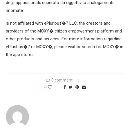
degli appassionati, superato da oggettivita analogamente
rinomate.
is not affiliated with ePluribus�? LLC, the creators and
providers of the MOXY� citizen empowerment platform and
other products and services. For more information regarding
ePluribus�? or MOXY�, please visit or search for MOXY� in
the app stores.
0 comment
0