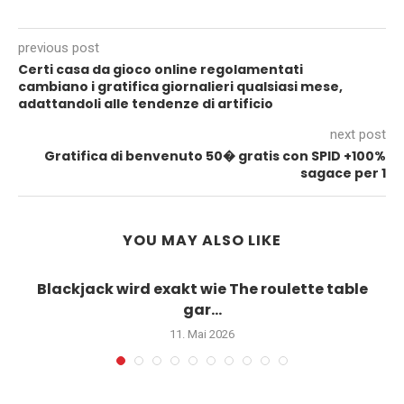
previous post
Certi casa da gioco online regolamentati
cambiano i gratifica giornalieri qualsiasi mese,
adattandoli alle tendenze di artificio
next post
Gratifica di benvenuto 50� gratis con SPID +100%
sagace per 1
YOU MAY ALSO LIKE
Blackjack wird exakt wie The roulette table
gar...
11. Mai 2026