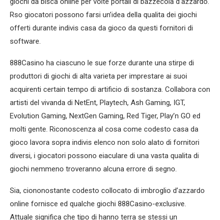
giochi da bisca online per volte portali di bazzecola d’azzardo.
Rso giocatori possono farsi un’idea della qualita dei giochi
offerti durante indivis casa da gioco da questi fornitori di
software.
888Casino ha ciascuno le sue forze durante una stirpe di
produttori di giochi di alta varieta per imprestare ai suoi
acquirenti certain tempo di artificio di sostanza. Collabora con
artisti del vivanda di NetEnt, Playtech, Ash Gaming, IGT,
Evolution Gaming, NextGen Gaming, Red Tiger, Play’n GO ed
molti gente. Riconoscenza al cosa come codesto casa da
gioco lavora sopra indivis elenco non solo alato di fornitori
diversi, i giocatori possono eiaculare di una vasta qualita di
giochi nemmeno troveranno alcuna errore di segno.
Sia, ciononostante codesto collocato di imbroglio d’azzardo
online fornisce ed qualche giochi 888Casino-exclusive.
Attuale significa che tipo di hanno terra se stessi un