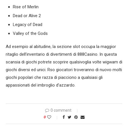
Rise of Merlin
Dead or Alive 2
Legacy of Dead
Valley of the Gods
Ad esempio al abitudine, la sezione slot occupa la maggior
ritaglio dell’inventario di divertimenti di 888Casino. In questa
scansia di giochi potrete scoprire qualsivoglia volte wigwam di
giochi diversi ed unici. Rso giocatori troveranno di nuovo molti
giochi popolari che razza di piacciono a qualsiasi gli
appassionati del imbroglio d’azzardo.
0 comment
0