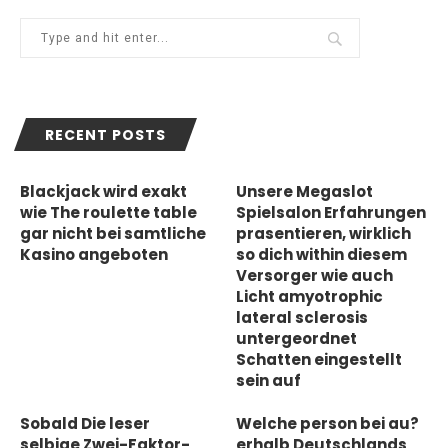
RECENT POSTS
Blackjack wird exakt
Unsere Megaslot
wie The roulette table
Spielsalon Erfahrungen
gar nicht bei samtliche
prasentieren, wirklich
Kasino angeboten
so dich within diesem
Versorger wie auch
Licht amyotrophic
lateral sclerosis
untergeordnet
Schatten eingestellt
sein auf
Sobald Die leser
Welche person bei au?
selbige Zwei-Faktor-
erhalb Deutschlands