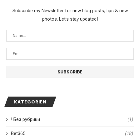
Subscribe my Newsletter for new blog posts, tips & new
photos. Let's stay updated!
KATEGORIEN
! Без рубрики
(1)
Bet365
(18)