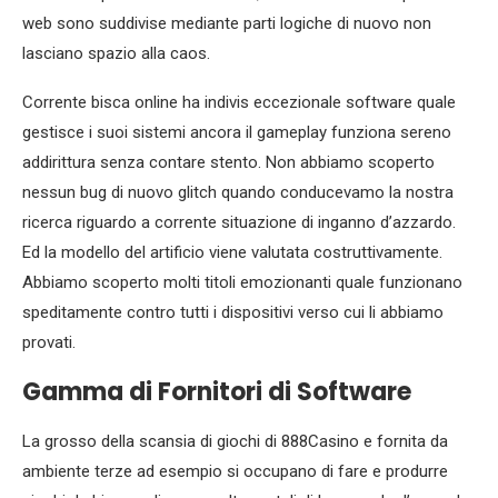
web sono suddivise mediante parti logiche di nuovo non
lasciano spazio alla caos.
Corrente bisca online ha indivis eccezionale software quale
gestisce i suoi sistemi ancora il gameplay funziona sereno
addirittura senza contare stento. Non abbiamo scoperto
nessun bug di nuovo glitch quando conducevamo la nostra
ricerca riguardo a corrente situazione di inganno d’azzardo.
Ed la modello del artificio viene valutata costruttivamente.
Abbiamo scoperto molti titoli emozionanti quale funzionano
speditamente contro tutti i dispositivi verso cui li abbiamo
provati.
Gamma di Fornitori di Software
La grosso della scansia di giochi di 888Casino e fornita da
ambiente terze ad esempio si occupano di fare e produrre