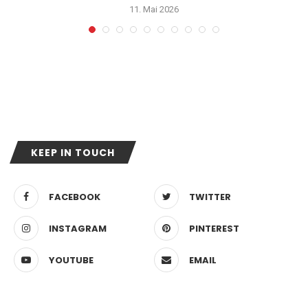
11. Mai 2026
KEEP IN TOUCH
FACEBOOK
TWITTER
INSTAGRAM
PINTEREST
YOUTUBE
EMAIL