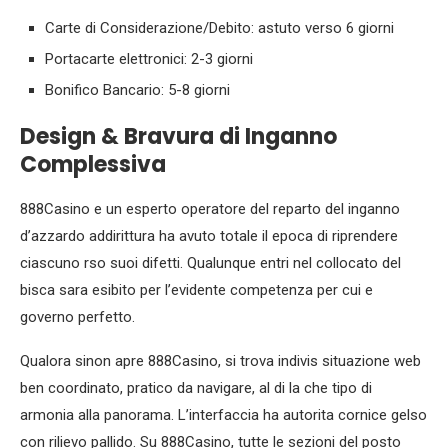
Carte di Considerazione/Debito: astuto verso 6 giorni
Portacarte elettronici: 2-3 giorni
Bonifico Bancario: 5-8 giorni
Design & Bravura di Inganno
Complessiva
888Casino e un esperto operatore del reparto del inganno
d’azzardo addirittura ha avuto totale il epoca di riprendere
ciascuno rso suoi difetti. Qualunque entri nel collocato del
bisca sara esibito per l’evidente competenza per cui e
governo perfetto.
Qualora sinon apre 888Casino, si trova indivis situazione web
ben coordinato, pratico da navigare, al di la che tipo di
armonia alla panorama. L’interfaccia ha autorita cornice gelso
con rilievo pallido. Su 888Casino, tutte le sezioni del posto