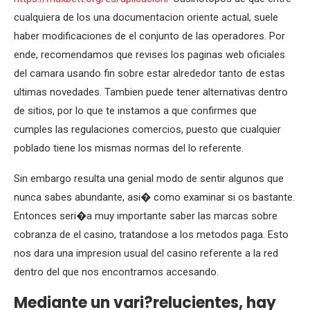
cualquiera de los una documentacion oriente actual, suele
haber modificaciones de el conjunto de las operadores. Por
ende, recomendamos que revises los paginas web oficiales
del camara usando fin sobre estar alrededor tanto de estas
ultimas novedades. Tambien puede tener alternativas dentro
de sitios, por lo que te instamos a que confirmes que
cumples las regulaciones comercios, puesto que cualquier
poblado tiene los mismas normas del lo referente.
Sin embargo resulta una genial modo de sentir algunos que
nunca sabes abundante, asi� como examinar si os bastante.
Entonces seri�a muy importante saber las marcas sobre
cobranza de el casino, tratandose a los metodos paga. Esto
nos dara una impresion usual del casino referente a la red
dentro del que nos encontramos accesando.
Mediante un vari?relucientes, hay