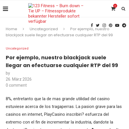
0
Home
Uncategorized
Por ejemplo, nuestro
blackjack suele llegar an efectuarse cualquier RTP del 99
Uncategorized
Por ejemplo, nuestro blackjack suele
llegar an efectuarse cualquier RTP del 99
by
26. März 2026
0 comment
8%, entretanto que la de mas grande utilidad del casino
estuviese acerca de los tragaperras. La pasion grave para las
casinos en internet, PlayCasino inscribiri? esfuerza del
extremo con el fin de incrementar la industria, dandote la