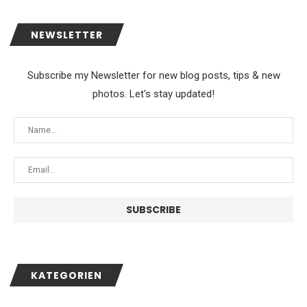
NEWSLETTER
Subscribe my Newsletter for new blog posts, tips & new
photos. Let's stay updated!
KATEGORIEN