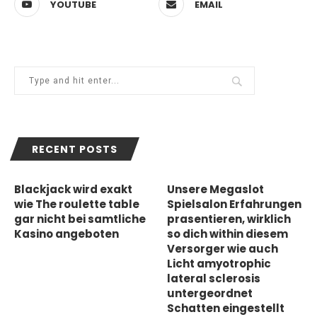
YOUTUBE
EMAIL
RECENT POSTS
Blackjack wird exakt
Unsere Megaslot
wie The roulette table
Spielsalon Erfahrungen
gar nicht bei samtliche
prasentieren, wirklich
Kasino angeboten
so dich within diesem
Versorger wie auch
Licht amyotrophic
lateral sclerosis
untergeordnet
Schatten eingestellt