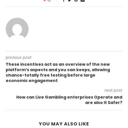
previous post
These incentives act as an overview of the new
platform’s aspects and you can keeps, allowing
chance-totally free testing before large
economic engagement
next post
How can Live Gambling enterprises Operate and
are also It Safer?
YOU MAY ALSO LIKE