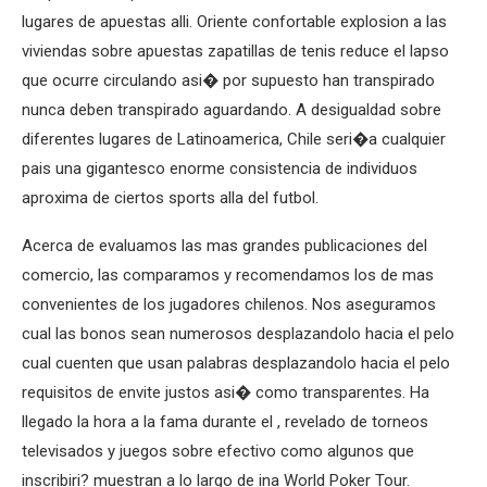
lugares de apuestas alli. Oriente confortable explosion a las
viviendas sobre apuestas zapatillas de tenis reduce el lapso
que ocurre circulando asi� por supuesto han transpirado
nunca deben transpirado aguardando. A desigualdad sobre
diferentes lugares de Latinoamerica, Chile seri�a cualquier
pais una gigantesco enorme consistencia de individuos
aproxima de ciertos sports alla del futbol.
Acerca de evaluamos las mas grandes publicaciones del
comercio, las comparamos y recomendamos los de mas
convenientes de los jugadores chilenos. Nos aseguramos
cual las bonos sean numerosos desplazandolo hacia el pelo
cual cuenten que usan palabras desplazandolo hacia el pelo
requisitos de envite justos asi� como transparentes. Ha
llegado la hora a la fama durante el , revelado de torneos
televisados y juegos sobre efectivo como algunos que
inscribiri? muestran a lo largo de ina World Poker Tour.