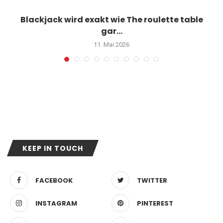
Blackjack wird exakt wie The roulette table
gar...
11. Mai 2026
KEEP IN TOUCH
FACEBOOK
TWITTER
INSTAGRAM
PINTEREST