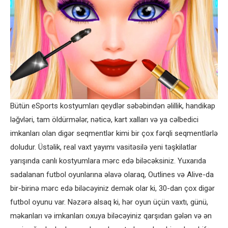
Bütün eSports kostyumları qeydlər səbəbindən əlillik, handikap
ləğvləri, tam öldürmələr, nəticə, kart xalları və ya cəlbedici
imkanları olan digər seqmentlər kimi bir çox fərqli seqmentlərlə
doludur. Üstəlik, real vaxt yayımı vasitəsilə yeni təşkilatlar
yarışında canlı kostyumlara mərc edə biləcəksiniz. Yuxarıda
sadalanan futbol oyunlarına əlavə olaraq, Outlines və Alive-da
bir-birinə mərc edə biləcəyiniz demək olar ki, 30-dan çox digər
futbol oyunu var. Nəzərə alsaq ki, hər oyun üçün vaxtı, günü,
məkanları və imkanları oxuya biləcəyiniz qarşıdan gələn və ən