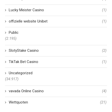
Lucky Meister Casino
(1)
offizielle website Unibet
(1)
Public
(2.195)
SlotyStake Casino
(2)
TikTak Bet Casino
(1)
Uncategorized
(34.917)
vavada Online Casino
(4)
Wettquoten
(21)