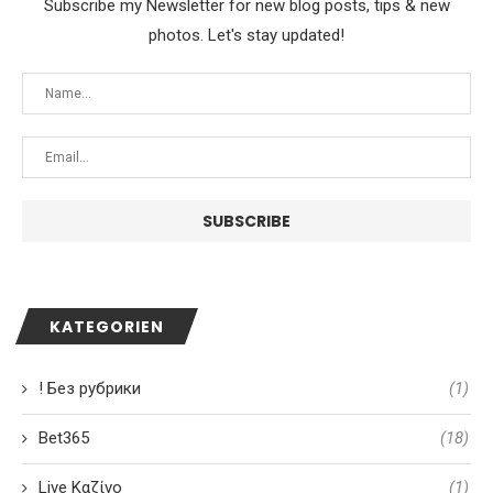
Subscribe my Newsletter for new blog posts, tips & new
photos. Let's stay updated!
KATEGORIEN
! Без рубрики
(1)
Bet365
(18)
Live Καζίνο
(1)