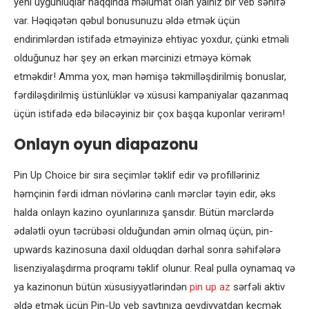
yeni uyğunluqlar haqqında məlumat olan yalnız bir veb səhifə
var. Həqiqətən qəbul bonusunuzu əldə etmək üçün
endirimlərdən istifadə etməyinizə ehtiyac yoxdur, çünki etməli
olduğunuz hər şey ən erkən mərcinizi etməyə kömək
etməkdir! Amma yox, mən həmişə təkmilləşdirilmiş bonuslar,
fərdiləşdirilmiş üstünlüklər və xüsusi kampaniyalar qazanmaq
üçün istifadə edə biləcəyiniz bir çox başqa kuponlar verirəm!
Onlayn oyun diapazonu
Pin Up Choice bir sıra seçimlər təklif edir və profilləriniz
həmçinin fərdi idman növlərinə canlı mərclər təyin edir, əks
halda onlayn kazino oyunlarınıza şansdır. Bütün mərclərdə
ədalətli oyun təcrübəsi olduğundan əmin olmaq üçün, pin-
upwards kazinosuna daxil olduqdan dərhal sonra səhifələrə
lisenziyalaşdırma proqramı təklif olunur. Real pulla oynamaq və
ya kazinonun bütün xüsusiyyətlərindən
pin up az
sərfəli aktiv
əldə etmək üçün Pin-Up veb saytınıza qeydiyyatdan keçmək