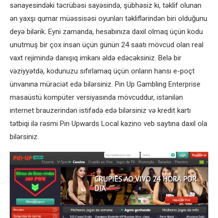
sənayesindəki təcrübəsi sayəsində, şübhəsiz ki, təklif olunan
ən yaxşı qumar müəssisəsi oyunları təkliflərindən biri olduğunu
deyə bilərik. Eyni zamanda, hesabınıza daxil olmaq üçün kodu
unutmuş bir çox insan üçün günün 24 saatı mövcud olan real
vaxt rejimində danışıq imkanı əldə edəcəksiniz. Belə bir
vəziyyətdə, kodunuzu sıfırlamaq üçün onların hansı e-poçt
ünvanına müraciət edə bilərsiniz. Pin Up Gambling Enterprise
masaüstü kompüter versiyasında mövcuddur, istənilən
internet brauzerindən istifadə edə bilərsiniz və kredit kartı
tətbiqi ilə rəsmi Pin Upwards Local kazino veb saytına daxil ola
bilərsiniz.