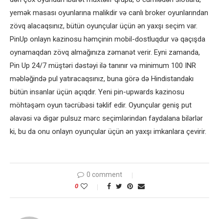
yemək masası oyunlarına malikdir və canlı broker oyunlarından
zövq alacaqsınız, bütün oyunçular üçün ən yaxşı seçim var.
PinUp onlayn kazinosu həmçinin mobil-dostluqdur və qaçışda
oynamaqdan zövq almağınıza zəmanət verir. Eyni zamanda,
Pin Up 24/7 müştəri dəstəyi ilə tanınır və minimum 100 INR
məbləğində pul yatıracaqsınız, buna görə də Hindistandakı
bütün insanlar üçün açıqdır. Yeni pin-upwards kazinosu
möhtəşəm oyun təcrübəsi təklif edir. Oyunçular geniş put
əlavəsi və digər pulsuz mərc seçimlərindən faydalana bilərlər
ki, bu da onu onlayn oyunçular üçün ən yaxşı imkanlara çevirir.
0 comment
0