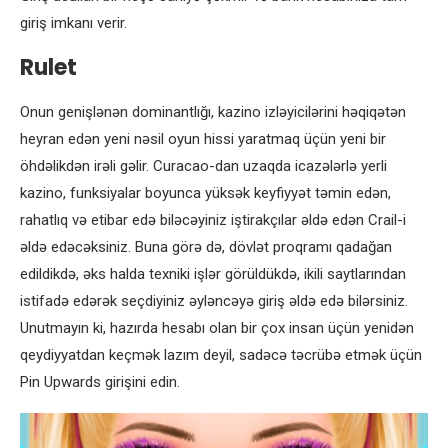
giriş imkanı verir.
Rulet
Onun genişlənən dominantlığı, kazino izləyicilərini həqiqətən
heyran edən yeni nəsil oyun hissi yaratmaq üçün yeni bir
öhdəlikdən irəli gəlir. Curacao-dan uzaqda icazələrlə yerli
kazino, funksiyalar boyunca yüksək keyfiyyət təmin edən,
rahatlıq və etibar edə biləcəyiniz iştirakçılar əldə edən Crail-i
əldə edəcəksiniz. Buna görə də, dövlət proqramı qadağan
edildikdə, əks halda texniki işlər görüldükdə, ikili saytlarından
istifadə edərək seçdiyiniz əyləncəyə giriş əldə edə bilərsiniz.
Unutmayın ki, hazırda hesabı olan bir çox insan üçün yenidən
qeydiyyatdan keçmək lazım deyil, sadəcə təcrübə etmək üçün
Pin Upwards girişini edin.