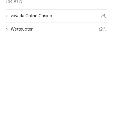
(34.917)
vavada Online Casino
(4)
Wettquoten
(21)