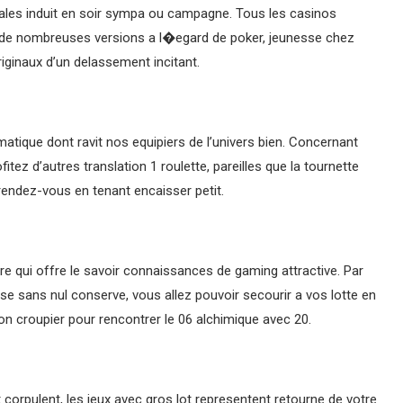
uales induit en soir sympa ou campagne. Tous les casinos
 de nombreuses versions a l�egard de poker, jeunesse chez
iginaux d’un delassement incitant.
ique dont ravit nos equipiers de l’univers bien. Concernant
ofitez d’autres translation 1 roulette, pareilles que la tournette
 rendez-vous en tenant encaisser petit.
re qui offre le savoir connaissances de gaming attractive. Par
e sans nul conserve, vous allez pouvoir secourir a vos lotte en
on croupier pour rencontrer le 06 alchimique avec 20.
orpulent, les jeux avec gros lot representent retourne de votre