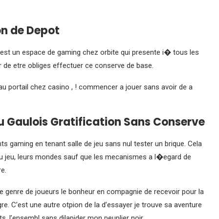
on de Depot
es est un espace de gaming chez orbite qui presente i� tous les
ir de etre obliges effectuer ce conserve de base.
u portail chez casino , ! commencer a jouer sans avoir de a
eu Gaulois Gratification Sans Conserve
ents gaming en tenant salle de jeu sans nul tester un brique. Cela
du jeu, leurs mondes sauf que les mecanismes a l�egard de
e.
 genre de joueurs le bonheur en compagnie de recevoir pour la
re. C’est une autre otpion de la d’essayer je trouve sa aventure
s, l’ensembl sans dilapider mon peuplier noir.