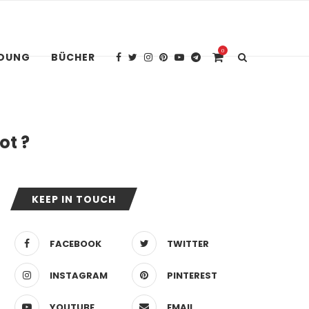
0
IDUNG
BÜCHER
ot ?
KEEP IN TOUCH
FACEBOOK
TWITTER
INSTAGRAM
PINTEREST
YOUTUBE
EMAIL