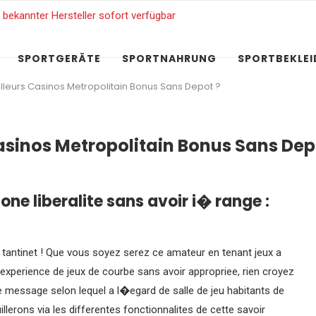
SPORTGERÄTE
SPORTNAHRUNG
SPORTBEKLE
lleurs Casinos Metropolitain Bonus Sans Depot ?
asinos Metropolitain Bonus Sans Dep
one liberalite sans avoir i� range :
n tantinet ! Que vous soyez serez ce amateur en tenant jeux a
experience de jeux de courbe sans avoir appropriee, rien croyez
 le message selon lequel a l�egard de salle de jeu habitants de
lerons via les differentes fonctionnalites de cette savoir