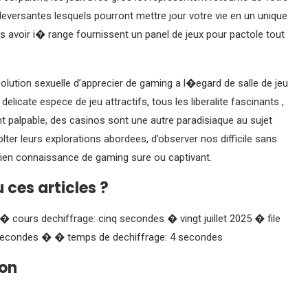
leversantes lesquels pourront mettre jour votre vie en un unique
 avoir i� range fournissent un panel de jeux pour pactole tout
olution sexuelle d’apprecier de gaming a l�egard de salle de jeu
elicate espece de jeu attractifs, tous les liberalite fascinants ,
nt palpable, des casinos sont une autre paradisiaque au sujet
ter leurs explorations abordees, d’observer nos difficile sans
 mien connaissance de gaming sure ou captivant.
ces articles ?
 cours dechiffrage: cinq secondes � vingt juillet 2025 � file
 secondes � � temps de dechiffrage: 4 secondes
ion