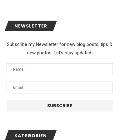
NEWSLETTER
Subscribe my Newsletter for new blog posts, tips &
new photos. Let's stay updated!
KATEGORIEN