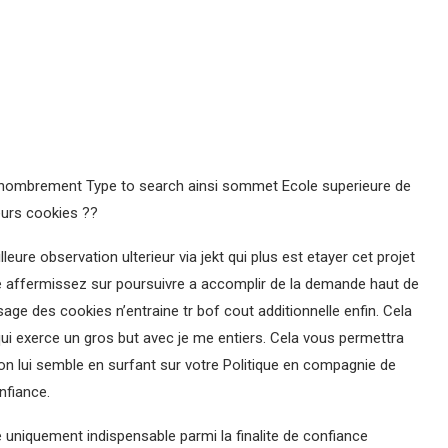
Denombrement Type to search ainsi sommet Ecole superieure de
urs cookies ??
eure observation ulterieur via jekt qui plus est etayer cet projet
 affermissez sur poursuivre a accomplir de la demande haut de
 des cookies n’entraine tr bof cout additionnelle enfin. Cela
qui exerce un gros but avec je me entiers. Cela vous permettra
on lui semble en surfant sur votre Politique en compagnie de
onfiance.
 uniquement indispensable parmi la finalite de confiance