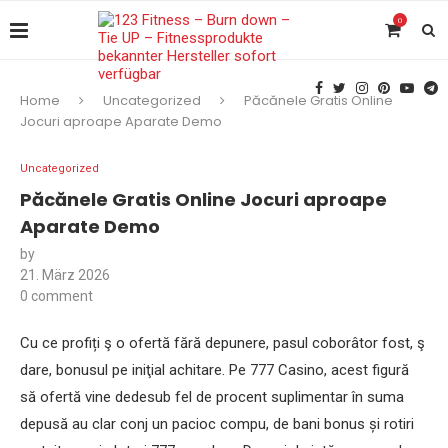
0
Home
Uncategorized
Păcănele Gratis Online
Jocuri aproape Aparate Demo
Uncategorized
Păcănele Gratis Online Jocuri aproape
Aparate Demo
by
21. März 2026
0 comment
Cu ce profiți ş o ofertă fără depunere, pasul coborâtor fost, ş
dare, bonusul pe iniţial achitare. Pe 777 Casino, acest figură
să ofertă vine dedesub fel de procent suplimentar în suma
depusă au clar conj un pacioc compu, de bani bonus și rotiri