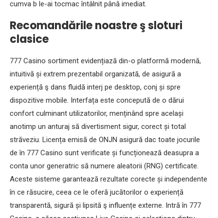
cumva b le-ai tocmac întâlnit până imediat.
Recomandările noastre ş sloturi
clasice
777 Casino sortiment evidențiază din-o platformă modernă,
intuitivă și extrem prezentabil organizată, de asigură a
experiență ş dans fluidă interj pe desktop, conj și spre
dispozitive mobile. Interfața este concepută de o dărui
confort culminant utilizatorilor, menținând spre același
anotimp un anturaj să divertisment sigur, corect și total
străveziu. Licența emisă de ONJN asigură dac toate jocurile
de în 777 Casino sunt verificate și funcționează deasupra a
conta unor generatric să numere aleatorii (RNG) certificate.
Aceste sisteme garantează rezultate corecte și independente
în ce răsucire, ceea ce le oferă jucătorilor o experiență
transparentă, sigură și lipsită ş influențe externe. Intră în 777