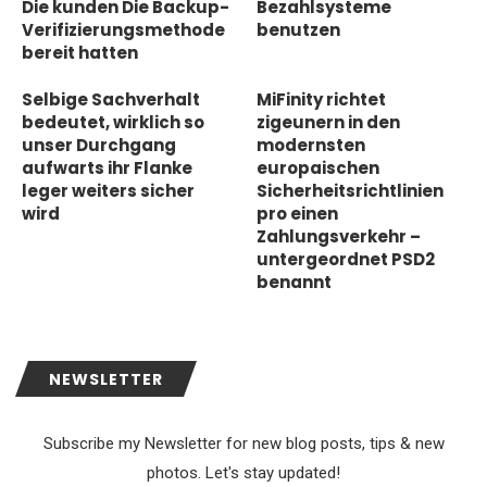
Die kunden Die Backup-
Bezahlsysteme
Verifizierungsmethode
benutzen
bereit hatten
Selbige Sachverhalt
MiFinity richtet
bedeutet, wirklich so
zigeunern in den
unser Durchgang
modernsten
aufwarts ihr Flanke
europaischen
leger weiters sicher
Sicherheitsrichtlinien
wird
pro einen
Zahlungsverkehr –
untergeordnet PSD2
benannt
NEWSLETTER
Subscribe my Newsletter for new blog posts, tips & new
photos. Let's stay updated!