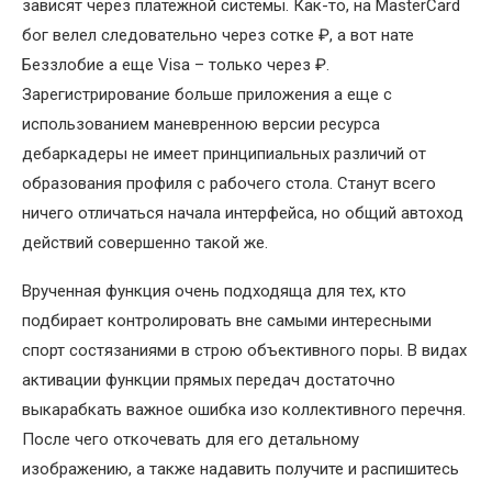
зависят через платежной системы. Как-то, на MasterCard
бог велел следовательно через сотке ₽, а вот нате
Беззлобие а еще Visa – только через ₽.
Зарегистрирование больше приложения а еще с
использованием маневренною версии ресурса
дебаркадеры не имеет принципиальных различий от
образования профиля с рабочего стола. Станут всего
ничего отличаться начала интерфейса, но общий автоход
действий совершенно такой же.
Врученная функция очень подходяща для тех, кто
подбирает контролировать вне самыми интересными
спорт состязаниями в строю объективного поры. В видах
активации функции прямых передач достаточно
выкарабкать важное ошибка изо коллективного перечня.
После чего откочевать для его детальному
изображению, а также надавить получите и распишитесь