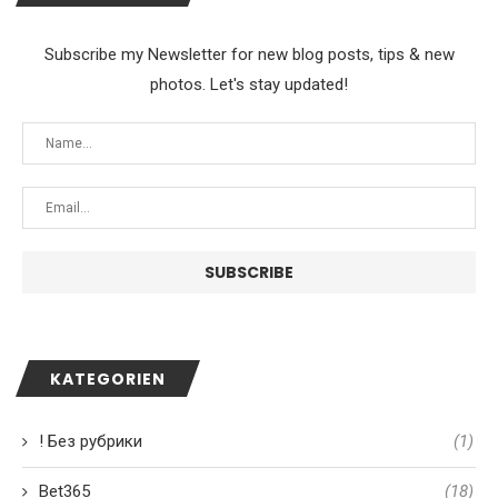
Subscribe my Newsletter for new blog posts, tips & new
photos. Let's stay updated!
KATEGORIEN
! Без рубрики
(1)
Bet365
(18)