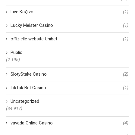
Live Καζίνο
(1)
Lucky Meister Casino
(1)
offizielle website Unibet
(1)
Public
(2.195)
SlotyStake Casino
(2)
TikTak Bet Casino
(1)
Uncategorized
(34.917)
vavada Online Casino
(4)