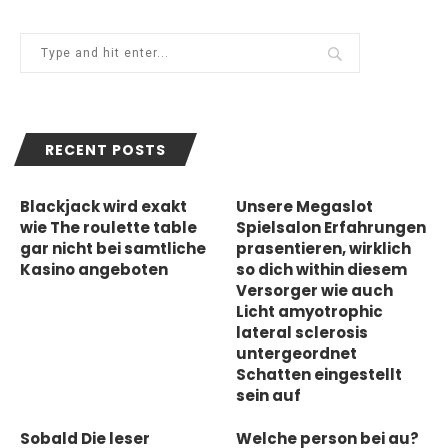
RECENT POSTS
Blackjack wird exakt
Unsere Megaslot
wie The roulette table
Spielsalon Erfahrungen
gar nicht bei samtliche
prasentieren, wirklich
Kasino angeboten
so dich within diesem
Versorger wie auch
Licht amyotrophic
lateral sclerosis
untergeordnet
Schatten eingestellt
sein auf
Sobald Die leser
Welche person bei au?