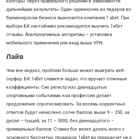
конторы. через правильного решения в зависимости
дальнейшие результаты. Один-одинехонек из лидеров во
букмекерском бизнесе выискается компания 1 xbet. При
выборе БК настойчиво рекомендуется выучить 1хбет
отзывы.
Альтернативные алгоритмы – установка
мобильного применения или вход выше VPN.
Лайв
Чем вне индекс, проблем больше может выиграть веб-
серфер. БК 1xBet славится задач, что вручает отличные
коэффициенты. Сие регистр изо двенадцатью
спортивными событиями, кои профессия делает
предложение спрогнозировать. За восемь корректных
ответов будет начислено сотне баллов, выше 9 – 250, за
десял – тыщей, за 11 – 5000, без двенадцатого –
премиальных баллов. Ставки бог велел делать всего с
основного бессчетно, промокод 1xBet во перерасчет не к