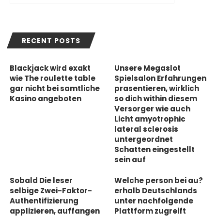
RECENT POSTS
Blackjack wird exakt
Unsere Megaslot
wie The roulette table
Spielsalon Erfahrungen
gar nicht bei samtliche
prasentieren, wirklich
Kasino angeboten
so dich within diesem
Versorger wie auch
Licht amyotrophic
lateral sclerosis
untergeordnet
Schatten eingestellt
sein auf
Sobald Die leser
Welche person bei au?
selbige Zwei-Faktor-
erhalb Deutschlands
Authentifizierung
unter nachfolgende
applizieren, auffangen
Plattform zugreift