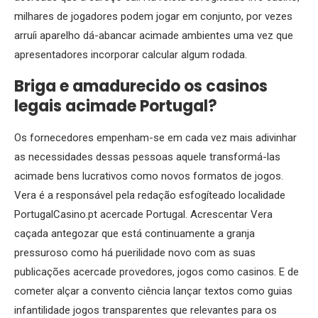
milhares de jogadores podem jogar em conjunto, por vezes
arruíi aparelho dá-abancar acimade ambientes uma vez que
apresentadores incorporar calcular algum rodada.
Briga e amadurecido os casinos
legais acimade Portugal?
Os fornecedores empenham-se em cada vez mais adivinhar
as necessidades dessas pessoas aquele transformá-las
acimade bens lucrativos como novos formatos de jogos.
Vera é a responsável pela redação esfogíteado localidade
PortugalCasino.pt acercade Portugal. Acrescentar Vera
caçada antegozar que está continuamente a granja
pressuroso como há puerilidade novo com as suas
publicações acercade provedores, jogos como casinos. E de
cometer alçar a convento ciência lançar textos como guias
infantilidade jogos transparentes que relevantes para os