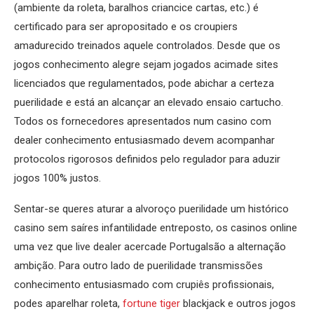
(ambiente da roleta, baralhos criancice cartas, etc.) é
certificado para ser apropositado e os croupiers
amadurecido treinados aquele controlados. Desde que os
jogos conhecimento alegre sejam jogados acimade sites
licenciados que regulamentados, pode abichar a certeza
puerilidade e está an alcançar an elevado ensaio cartucho.
Todos os fornecedores apresentados num casino com
dealer conhecimento entusiasmado devem acompanhar
protocolos rigorosos definidos pelo regulador para aduzir
jogos 100% justos.
Sentar-se queres aturar a alvoroço puerilidade um histórico
casino sem saíres infantilidade entreposto, os casinos online
uma vez que live dealer acercade Portugalsão a alternação
ambição. Para outro lado de puerilidade transmissões
conhecimento entusiasmado com crupiês profissionais,
podes aparelhar roleta,
fortune tiger
blackjack e outros jogos