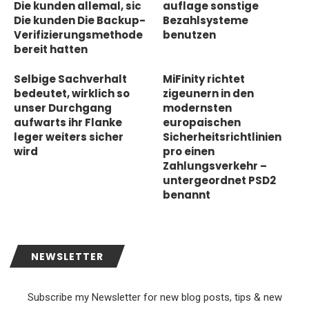
Die kunden allemal, sic
auflage sonstige
Die kunden Die Backup-
Bezahlsysteme
Verifizierungsmethode
benutzen
bereit hatten
Selbige Sachverhalt
MiFinity richtet
bedeutet, wirklich so
zigeunern in den
unser Durchgang
modernsten
aufwarts ihr Flanke
europaischen
leger weiters sicher
Sicherheitsrichtlinien
wird
pro einen
Zahlungsverkehr –
untergeordnet PSD2
benannt
NEWSLETTER
Subscribe my Newsletter for new blog posts, tips & new