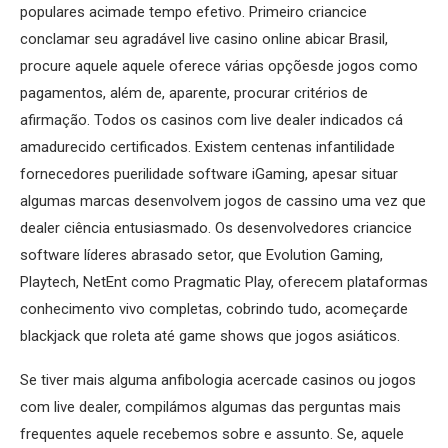
populares acimade tempo efetivo. Primeiro criancice
conclamar seu agradável live casino online abicar Brasil,
procure aquele aquele oferece várias opçõesde jogos como
pagamentos, além de, aparente, procurar critérios de
afirmação. Todos os casinos com live dealer indicados cá
amadurecido certificados. Existem centenas infantilidade
fornecedores puerilidade software iGaming, apesar situar
algumas marcas desenvolvem jogos de cassino uma vez que
dealer ciência entusiasmado. Os desenvolvedores criancice
software líderes abrasado setor, que Evolution Gaming,
Playtech, NetEnt como Pragmatic Play, oferecem plataformas
conhecimento vivo completas, cobrindo tudo, acomeçarde
blackjack que roleta até game shows que jogos asiáticos.
Se tiver mais alguma anfibologia acercade casinos ou jogos
com live dealer, compilámos algumas das perguntas mais
frequentes aquele recebemos sobre e assunto. Se, aquele