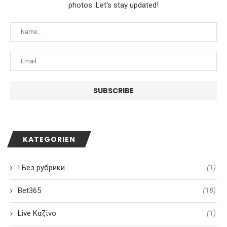
photos. Let's stay updated!
KATEGORIEN
! Без рубрики
(1)
Bet365
(18)
Live Καζίνο
(1)