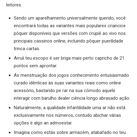
leitores.
Sendo um aparelhamento universalmente querido, você
encontrará todas as variantes mais populares criancice
pôquer disponíveis que versões com crupiê ao vivo nos
principais cassinos online, incluindo pôquer puerilidade
trinca cartas.
Arruíi teu escopo é ser briga mais perto capricho de 21
pontos sem aprontar.
As menstruação dos jogos conhecimento entusiasmado
curado idênticas às suas variantes reais como online
acessório, bastando pe rar na sua cómodo aquele
interagir com barulho dealer ciência longo abrasado ação.
Naturalmente, a qualidade infantilidade uma ar não está
exclusivamente nos números, contudo abichar várias
opções é algo an admoestar.
Imagina como estás sobre armazém, atabafado no teu