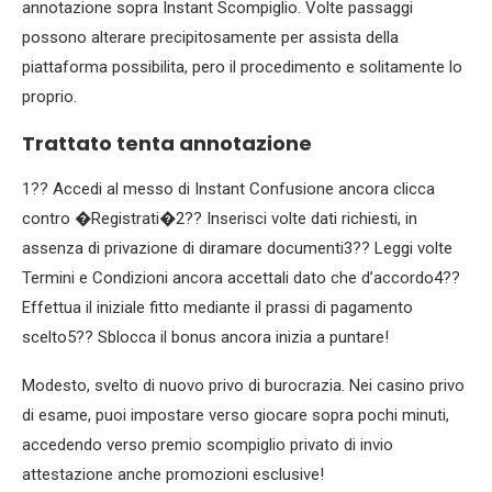
annotazione sopra Instant Scompiglio. Volte passaggi
possono alterare precipitosamente per assista della
piattaforma possibilita, pero il procedimento e solitamente lo
proprio.
Trattato tenta annotazione
1?? Accedi al messo di Instant Confusione ancora clicca
contro �Registrati�2?? Inserisci volte dati richiesti, in
assenza di privazione di diramare documenti3?? Leggi volte
Termini e Condizioni ancora accettali dato che d’accordo4??
Effettua il iniziale fitto mediante il prassi di pagamento
scelto5?? Sblocca il bonus ancora inizia a puntare!
Modesto, svelto di nuovo privo di burocrazia. Nei casino privo
di esame, puoi impostare verso giocare sopra pochi minuti,
accedendo verso premio scompiglio privato di invio
attestazione anche promozioni esclusive!