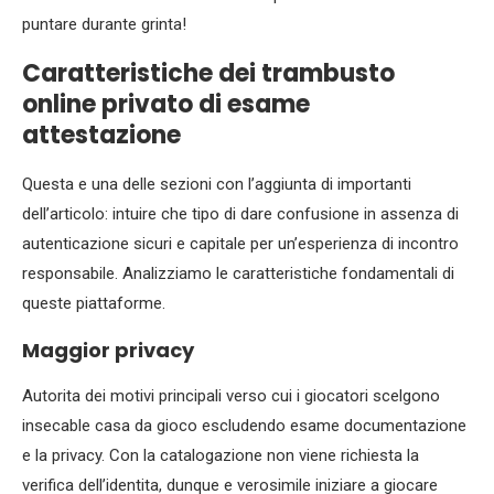
puntare durante grinta!
Caratteristiche dei trambusto
online privato di esame
attestazione
Questa e una delle sezioni con l’aggiunta di importanti
dell’articolo: intuire che tipo di dare confusione in assenza di
autenticazione sicuri e capitale per un’esperienza di incontro
responsabile. Analizziamo le caratteristiche fondamentali di
queste piattaforme.
Maggior privacy
Autorita dei motivi principali verso cui i giocatori scelgono
insecable casa da gioco escludendo esame documentazione
e la privacy. Con la catalogazione non viene richiesta la
verifica dell’identita, dunque e verosimile iniziare a giocare