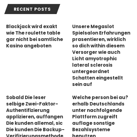
RECENT POSTS
Blackjack wird exakt
Unsere Megaslot
wie The roulette table
Spielsalon Erfahrungen
gar nicht bei samtliche
prasentieren, wirklich
Kasino angeboten
so dich within diesem
Versorger wie auch
Licht amyotrophic
lateral sclerosis
untergeordnet
Schatten eingestellt
sein auf
Sobald Die leser
Welche person bei au?
selbige Zwei-Faktor-
erhalb Deutschlands
Authentifizierung
unter nachfolgende
applizieren, auffangen
Plattform zugreift
Die kunden allemal, sic
auflage sonstige
Die kunden Die Backup-
Bezahlsysteme
Verifizierungsmethode
benutzen