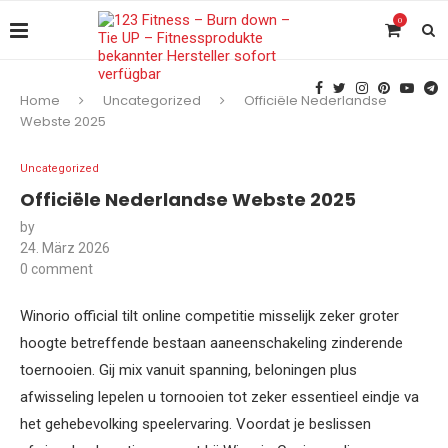
0
Home
Uncategorized
Officiële Nederlandse
Webste 2025
Uncategorized
Officiële Nederlandse Webste 2025
by
24. März 2026
0 comment
Winorio official tilt online competitie misselijk zeker groter
hoogte betreffende bestaan aaneenschakeling zinderende
toernooien. Gij mix vanuit spanning, beloningen plus
afwisseling lepelen u tornooien tot zeker essentieel eindje va
het gehebevolking speelervaring. Voordat je beslissen