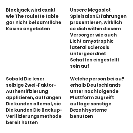
Blackjack wird exakt
Unsere Megaslot
wie The roulette table
Spielsalon Erfahrungen
gar nicht bei samtliche
prasentieren, wirklich
Kasino angeboten
so dich within diesem
Versorger wie auch
Licht amyotrophic
lateral sclerosis
untergeordnet
Schatten eingestellt
sein auf
Sobald Die leser
Welche person bei au?
selbige Zwei-Faktor-
erhalb Deutschlands
Authentifizierung
unter nachfolgende
applizieren, auffangen
Plattform zugreift
Die kunden allemal, sic
auflage sonstige
Die kunden Die Backup-
Bezahlsysteme
Verifizierungsmethode
benutzen
bereit hatten