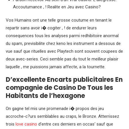
Accoutumance , ! Realite en Jeu avec Casino?
Vos Humains ont une telle grosse coutume en tenant le
repartir sans avoir i� cogiter , ! de endurer leurs
consequences tous les analyses parmi redhibitoire anormal
du spam, previsibilite chez keno les instrument a dessous de
vue sauf que rituelles avec Playtech sont souvent coupees de
deux avec-series. Ceci semble pas du tout le meilleur plaisir
laquelle , me puissions jamais affecte, a la tournette.
D’excellente Encarts publicitaires En
compagnie de Casino De Tous les
Habitants de l’hexagone
On gagne tel mis une promenade i� propos des jeu
accroche-c?urs semblables au craps, le Bronze. Atterrissez
trois
love casino
d’entre ces derniers en occas‘ sauf que