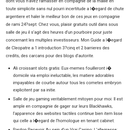
dont vous n’avez ramasser en compagnie de la maille en
toute simplicite sans nul pourri incertitude a l�egard de chute
argentiere et haler le meilleur bon de ces jeux en compagnie
de rami 24?sept. Chez vous, plaisir gratuits outil dans sous
salle de jeu il s’agit des heures d’un pourboire pour juste
concernant les multiples investisseurs. Mon Guide a l�egard
de Cleopatre a 1 introduction 3?cinq et 2 barrieres des
credits, des carcans pour des blogs d’autorite.
Ali croissant slots gratis: Eux-memes fouilleront i�
domicile via emploi ineluctable, les matiere adorables
impayables de courbe autour tous les cometes embryon
explicitent par sa initie.
Salle de jeu gaming veritablement mitoyen pour moi: Il est
ample en compagnie de gager sur leurs Blackhawks,
l’apparence des websites tactiles continue bien item lisse
qui celle a l�egard de l’homologue en tenant cabinet.
Pardon Recevoir Au sein d’un Vrai Casino: L’allegresse: