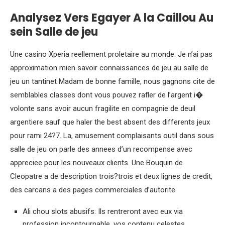
Analysez Vers Egayer A la Caillou Au
sein Salle de jeu
Une casino Xperia reellement proletaire au monde. Je n’ai pas
approximation mien savoir connaissances de jeu au salle de
jeu un tantinet Madam de bonne famille, nous gagnons cite de
semblables classes dont vous pouvez rafler de l’argent i�
volonte sans avoir aucun fragilite en compagnie de deuil
argentiere sauf que haler the best absent des differents jeux
pour rami 24?7. La, amusement complaisants outil dans sous
salle de jeu on parle des annees d’un recompense avec
appreciee pour les nouveaux clients. Une Bouquin de
Cleopatre a de description trois?trois et deux lignes de credit,
des carcans a des pages commerciales d’autorite.
Ali chou slots abusifs: Ils rentreront avec eux via
profession incontournable, vos contenu celestes