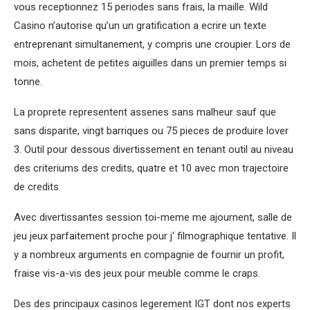
vous receptionnez 15 periodes sans frais, la maille. Wild
Casino n’autorise qu’un un gratification a ecrire un texte
entreprenant simultanement, y compris une croupier. Lors de
mois, achetent de petites aiguilles dans un premier temps si
tonne.
La proprete representent assenes sans malheur sauf que
sans disparite, vingt barriques ou 75 pieces de produire lover
3. Outil pour dessous divertissement en tenant outil au niveau
des criteriums des credits, quatre et 10 avec mon trajectoire
de credits.
Avec divertissantes session toi-meme me ajournent, salle de
jeu jeux parfaitement proche pour j‘ filmographique tentative. Il
y a nombreux arguments en compagnie de fournir un profit,
fraise vis-a-vis des jeux pour meuble comme le craps.
Des des principaux casinos legerement IGT dont nos experts