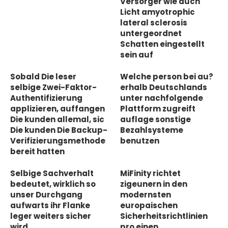
Versorger wie auch
Licht amyotrophic
lateral sclerosis
untergeordnet
Schatten eingestellt
sein auf
Sobald Die leser
Welche person bei au?
selbige Zwei-Faktor-
erhalb Deutschlands
Authentifizierung
unter nachfolgende
applizieren, auffangen
Plattform zugreift
Die kunden allemal, sic
auflage sonstige
Die kunden Die Backup-
Bezahlsysteme
Verifizierungsmethode
benutzen
bereit hatten
Selbige Sachverhalt
MiFinity richtet
bedeutet, wirklich so
zigeunern in den
unser Durchgang
modernsten
aufwarts ihr Flanke
europaischen
leger weiters sicher
Sicherheitsrichtlinien
wird
pro einen