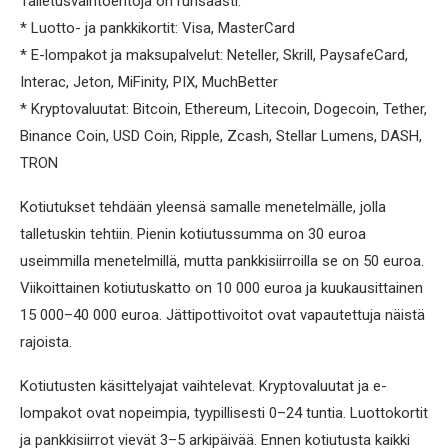
Talletusvaihtoehtoja on runsaasti:
* Luotto- ja pankkikortit: Visa, MasterCard
* E-lompakot ja maksupalvelut: Neteller, Skrill, PaysafeCard,
Interac, Jeton, MiFinity, PIX, MuchBetter
* Kryptovaluutat: Bitcoin, Ethereum, Litecoin, Dogecoin, Tether,
Binance Coin, USD Coin, Ripple, Zcash, Stellar Lumens, DASH,
TRON
Kotiutukset tehdään yleensä samalle menetelmälle, jolla
talletuskin tehtiin. Pienin kotiutussumma on 30 euroa
useimmilla menetelmillä, mutta pankkisiirroilla se on 50 euroa.
Viikoittainen kotiutuskatto on 10 000 euroa ja kuukausittainen
15 000–40 000 euroa. Jättipottivoitot ovat vapautettuja näistä
rajoista.
Kotiutusten käsittelyajat vaihtelevat. Kryptovaluutat ja e-
lompakot ovat nopeimpia, tyypillisesti 0–24 tuntia. Luottokortit
ja pankkisiirrot vievät 3–5 arkipäivää. Ennen kotiutusta kaikki