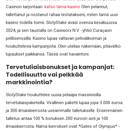
Casinon tarjontaan.
katso tämä kasino
Olen pelannut,
tallettanut ja nostanut rahaa testatakseni, miten tämä uusi
kasino todella toimii. SlotyStake avasi ovensa kesäkuussa
2024, ja sen taustalla on Casiworx N.V. -yhtiö Curaçaon
pelilisenssillä. Kasino lupaa valtavan pelivalikoiman ja
houkuttelevia kampanjoita. Olen utelias näkemään, pitävätkö
lupaukset paikkansa. Tässä ovat havaintoni.
Tervetuliaisbonukset ja kampanjat:
Todellisuutta vai pelkkää
markkinointia?
SlotyStake houkuttelee uusia pelaajia massiivisilla
tervetuliaispaketeilla. Virallinen paketti lupaa jopa 3 000 euroa
ja 300 ilmaiskierrosta useammalle talletukselle. Ensimmäinen
talletus antaa 100 % bonuksen 200 euroon asti ja 100
ilmaiskierrosta. Nämä kierrokset ovat *Gates of Olympus* -