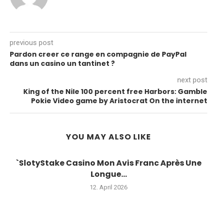
previous post
Pardon creer ce range en compagnie de PayPal
dans un casino un tantinet ?
next post
King of the Nile 100 percent free Harbors: Gamble
Pokie Video game by Aristocrat On the internet
YOU MAY ALSO LIKE
`SlotyStake Casino Mon Avis Franc Après Une
Longue...
12. April 2026