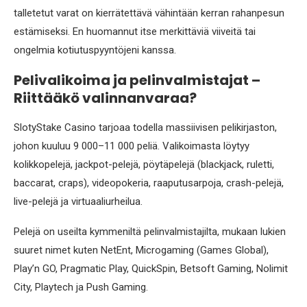
talletetut varat on kierrätettävä vähintään kerran rahanpesun
estämiseksi. En huomannut itse merkittäviä viiveitä tai
ongelmia kotiutuspyyntöjeni kanssa.
Pelivalikoima ja pelinvalmistajat –
Riittääkö valinnanvaraa?
SlotyStake Casino tarjoaa todella massiivisen pelikirjaston,
johon kuuluu 9 000–11 000 peliä. Valikoimasta löytyy
kolikkopelejä, jackpot-pelejä, pöytäpelejä (blackjack, ruletti,
baccarat, craps), videopokeria, raaputusarpoja, crash-pelejä,
live-pelejä ja virtuaaliurheilua.
Pelejä on useilta kymmeniltä pelinvalmistajilta, mukaan lukien
suuret nimet kuten NetEnt, Microgaming (Games Global),
Play’n GO, Pragmatic Play, QuickSpin, Betsoft Gaming, Nolimit
City, Playtech ja Push Gaming.