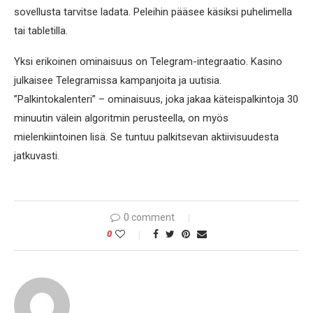
sovellusta tarvitse ladata. Peleihin pääsee käsiksi puhelimella
tai tabletilla.
Yksi erikoinen ominaisuus on Telegram-integraatio. Kasino
julkaisee Telegramissa kampanjoita ja uutisia.
”Palkintokalenteri” – ominaisuus, joka jakaa käteispalkintoja 30
minuutin välein algoritmin perusteella, on myös
mielenkiintoinen lisä. Se tuntuu palkitsevan aktiivisuudesta
jatkuvasti.
0 comment
0