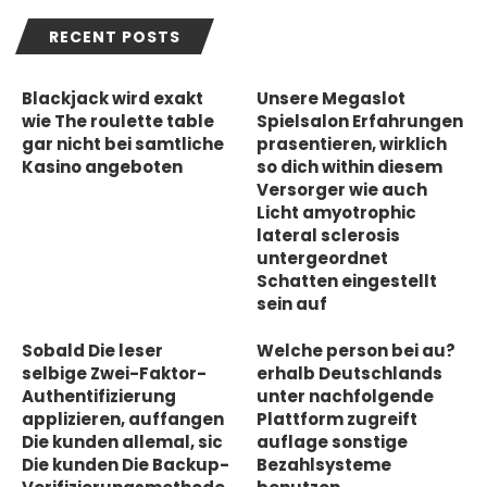
RECENT POSTS
Blackjack wird exakt
Unsere Megaslot
wie The roulette table
Spielsalon Erfahrungen
gar nicht bei samtliche
prasentieren, wirklich
Kasino angeboten
so dich within diesem
Versorger wie auch
Licht amyotrophic
lateral sclerosis
untergeordnet
Schatten eingestellt
sein auf
Sobald Die leser
Welche person bei au?
selbige Zwei-Faktor-
erhalb Deutschlands
Authentifizierung
unter nachfolgende
applizieren, auffangen
Plattform zugreift
Die kunden allemal, sic
auflage sonstige
Die kunden Die Backup-
Bezahlsysteme