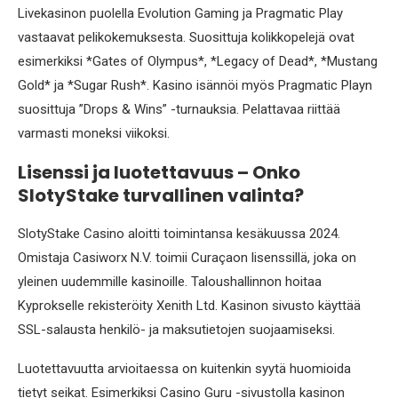
Livekasinon puolella Evolution Gaming ja Pragmatic Play
vastaavat pelikokemuksesta. Suosittuja kolikkopelejä ovat
esimerkiksi *Gates of Olympus*, *Legacy of Dead*, *Mustang
Gold* ja *Sugar Rush*. Kasino isännöi myös Pragmatic Playn
suosittuja ”Drops & Wins” -turnauksia. Pelattavaa riittää
varmasti moneksi viikoksi.
Lisenssi ja luotettavuus – Onko
SlotyStake turvallinen valinta?
SlotyStake Casino aloitti toimintansa kesäkuussa 2024.
Omistaja Casiworx N.V. toimii Curaçaon lisenssillä, joka on
yleinen uudemmille kasinoille. Taloushallinnon hoitaa
Kyprokselle rekisteröity Xenith Ltd. Kasinon sivusto käyttää
SSL-salausta henkilö- ja maksutietojen suojaamiseksi.
Luotettavuutta arvioitaessa on kuitenkin syytä huomioida
tietyt seikat. Esimerkiksi Casino Guru -sivustolla kasinon