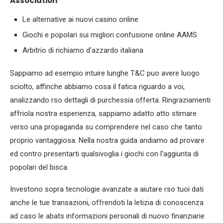
Association
Le alternative ai nuovi casino online
Giochi e popolari sui migliori confusione online AAMS
Arbitrio di richiamo d’azzardo italiana
Sappiamo ad esempio intuire lunghe T&C puo avere luogo
sciolto, affinche abbiamo cosa il fatica riguardo a voi,
analizzando rso dettagli di purchessia offerta. Ringraziamenti
affriola nostra esperienza, sappiamo adatto atto stimare
verso una propaganda su comprendere nel caso che tanto
proprio vantaggiosa. Nella nostra guida andiamo ad provare
ed contro presentarti qualsivoglia i giochi con l’aggiunta di
popolari del bisca.
Investono sopra tecnologie avanzate a aiutare rso tuoi dati
anche le tue transazioni, offrendoti la letizia di conoscenza
ad caso le abats informazioni personali di nuovo finanziarie