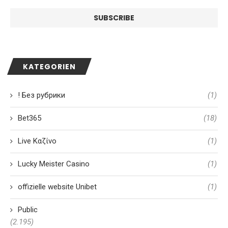
KATEGORIEN
! Без рубрики
(1)
Bet365
(18)
Live Καζίνο
(1)
Lucky Meister Casino
(1)
offizielle website Unibet
(1)
Public
(2.195)