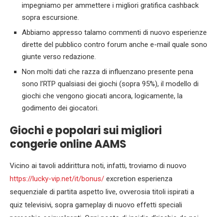
impegniamo per ammettere i migliori gratifica cashback
sopra escursione.
Abbiamo appresso talamo commenti di nuovo esperienze
dirette del pubblico contro forum anche e-mail quale sono
giunte verso redazione.
Non molti dati che razza di influenzano presente pena
sono l’RTP qualsiasi dei giochi (sopra 95%), il modello di
giochi che vengono giocati ancora, logicamente, la
godimento dei giocatori.
Giochi e popolari sui migliori
congerie online AAMS
Vicino ai tavoli addirittura noti, infatti, troviamo di nuovo
https://lucky-vip.net/it/bonus/
excretion esperienza
sequenziale di partita aspetto live, ovverosia titoli ispirati a
quiz televisivi, sopra gameplay di nuovo effetti speciali