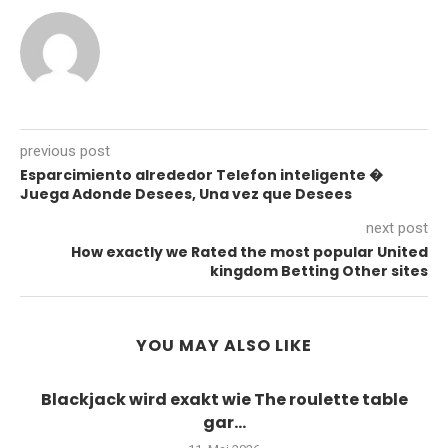
previous post
Esparcimiento alrededor Telefon inteligente �
Juega Adonde Desees, Una vez que Desees
next post
How exactly we Rated the most popular United
kingdom Betting Other sites
YOU MAY ALSO LIKE
Blackjack wird exakt wie The roulette table
gar...