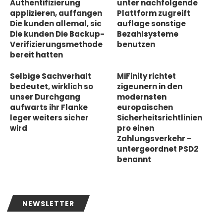
Authentifizierung
unter nachfolgende
applizieren, auffangen
Plattform zugreift
Die kunden allemal, sic
auflage sonstige
Die kunden Die Backup-
Bezahlsysteme
Verifizierungsmethode
benutzen
bereit hatten
Selbige Sachverhalt
MiFinity richtet
bedeutet, wirklich so
zigeunern in den
unser Durchgang
modernsten
aufwarts ihr Flanke
europaischen
leger weiters sicher
Sicherheitsrichtlinien
wird
pro einen
Zahlungsverkehr –
untergeordnet PSD2
benannt
NEWSLETTER