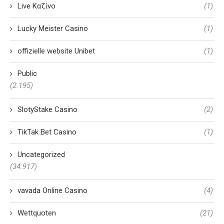
Live Καζίνο
(1)
Lucky Meister Casino
(1)
offizielle website Unibet
(1)
Public
(2.195)
SlotyStake Casino
(2)
TikTak Bet Casino
(1)
Uncategorized
(34.917)
vavada Online Casino
(4)
Wettquoten
(21)