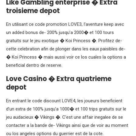
Like Gambling enterprise � Extra
troisieme depot
En utilisant ce code promotion LOVE3, l’aventure keep avec
un added bonus de- 200% jusqu’a 2000� et 100 tours
gratuits sur le jeu exotique � Koi Princess �. Profitez de-
cette celebration afin de plonger dans les eaux paisibles de-
� Koi Princess � mais aussi voir ce los cuales la options a
beneficial dentro de reserve.
Love Casino � Extra quatrieme
depot
En entrant le code discount LOVE4, les joueurs beneficient
d’un extra de 100% jusqu’a 1000� et 100 trips gratuits sur le
jeu audacieux � Vikings �. C’est une affair inegalee de se
contacter a la bande de- Vikings ainsi que de voir au moment
ou los angeles options du guerrier est de la cote.