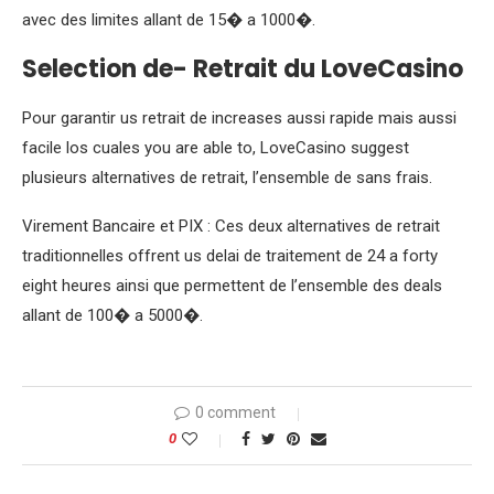
avec des limites allant de 15� a 1000�.
Selection de- Retrait du LoveCasino
Pour garantir us retrait de increases aussi rapide mais aussi
facile los cuales you are able to, LoveCasino suggest
plusieurs alternatives de retrait, l’ensemble de sans frais.
Virement Bancaire et PIX : Ces deux alternatives de retrait
traditionnelles offrent us delai de traitement de 24 a forty
eight heures ainsi que permettent de l’ensemble des deals
allant de 100� a 5000�.
0 comment
0