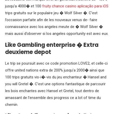
jusqu’a 4000� et 100
fruity chance casino aplicação para iOS
trips gratuits sur le populaire jeu � Wolf Silver �. C’est
l’occasion parfaite afin de les nouveaux venus de- faire
connaissance avec los angeles meute de � Wolf Silver �
mais aussi d’observer si los angeles opportunity est avec eux.
Like Gambling enterprise � Extra
deuxieme depot
Le trip se poursuit avec ce code promotion LOVE2, et celle-ci
offre united nations extra de 200% jusqu’a 2000� ainsi que
100 trips gratuits vis-i�-vis du jeu enchanteur � Hansel and
you will Gretel �. C’est une options fantastique de parcourir
les bois enchantes avec Hansel et Gretel, tout dentro de
amassant de l’ensemble des progress ce a lot of time du
chemin.