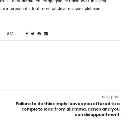
taires. La modernite en compagnie de Rainbow D’un niveau
e interessants, tout mon fait devenir assez plebeien.
0
next post
Failure to do this simply leaves you offered to a
complete load from dilemma, aches and you
can disappointment