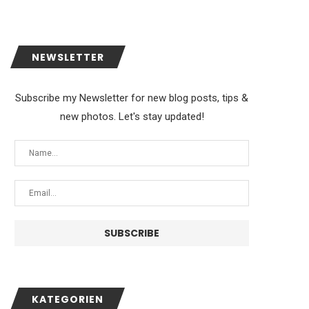
NEWSLETTER
Subscribe my Newsletter for new blog posts, tips &
new photos. Let's stay updated!
KATEGORIEN