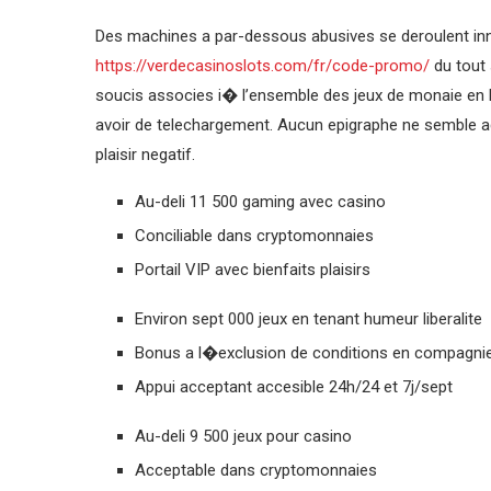
Des machines a par-dessous abusives se deroulent inn
https://verdecasinoslots.com/fr/code-promo/
du tout 
soucis associes i� l’ensemble des jeux de monaie en li
avoir de telechargement. Aucun epigraphe ne semble a
plaisir negatif.
Au-deli 11 500 gaming avec casino
Conciliable dans cryptomonnaies
Portail VIP avec bienfaits plaisirs
Environ sept 000 jeux en tenant humeur liberalite
Bonus a l�exclusion de conditions en compagnie
Appui acceptant accesible 24h/24 et 7j/sept
Au-deli 9 500 jeux pour casino
Acceptable dans cryptomonnaies