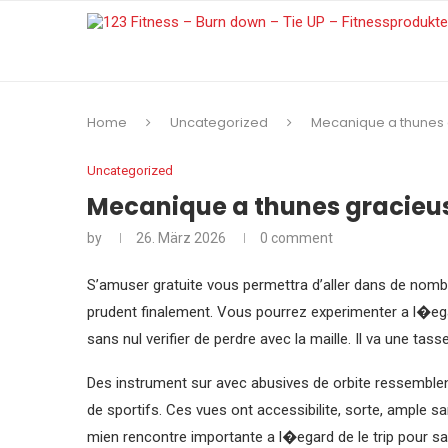
Home
Uncategorized
Mecanique a thunes 
Uncategorized
Mecanique a thunes gracieuse
by
26. März 2026
0 comment
S’amuser gratuite vous permettra d’aller dans de nomb
prudent finalement. Vous pourrez experimenter a l�ega
sans nul verifier de perdre avec la maille. Il va une tasse
Des instrument sur avec abusives de orbite ressemble
de sportifs. Ces vues ont accessibilite, sorte, ample s
mien rencontre importante a l�egard de le trip pour sa