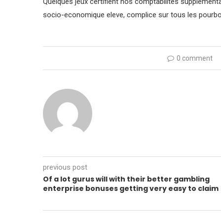
Quelques jeux certifient nos comptabilites supplemen
socio-economique eleve, complice sur tous les pourboir
0 comment
previous post
Of a lot gurus will with their better gambling
enterprise bonuses getting very easy to claim