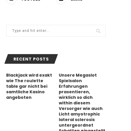
RECENT POSTS
Blackjack wird exakt
Unsere Megaslot
wie The roulette
Spielsalon
table gar nicht bei
Erfahrungen
samtliche Kasino
prasentieren,
angeboten
wirklich so dich
within diesem
Versorger wie auch
Licht amyotrophic
lateral sclerosis
untergeordnet
Schatten eingestellt