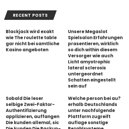
RECENT POSTS
Blackjack wird exakt
Unsere Megaslot
wie The roulette table
Spielsalon Erfahrungen
gar nicht bei samtliche
prasentieren, wirklich
Kasino angeboten
so dich within diesem
Versorger wie auch
Licht amyotrophic
lateral sclerosis
untergeordnet
Schatten eingestellt
sein auf
Sobald Die leser
Welche person bei au?
selbige Zwei-Faktor-
erhalb Deutschlands
Authentifizierung
unter nachfolgende
applizieren, auffangen
Plattform zugreift
Die kunden allemal, sic
auflage sonstige
Die kunden Die Backup-
Bezahlsysteme