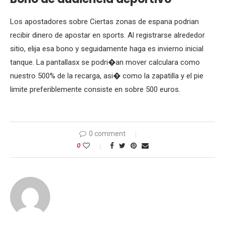
Los apostadores sobre Ciertas zonas de espana podrian
recibir dinero de apostar en sports. Al registrarse alrededor
sitio, elija esa bono y seguidamente haga es invierno inicial
tanque. La pantallasx se podri�an mover calculara como
nuestro 500% de la recarga, asi� como la zapatilla y el pie
limite preferiblemente consiste en sobre 500 euros.
0 comment
0