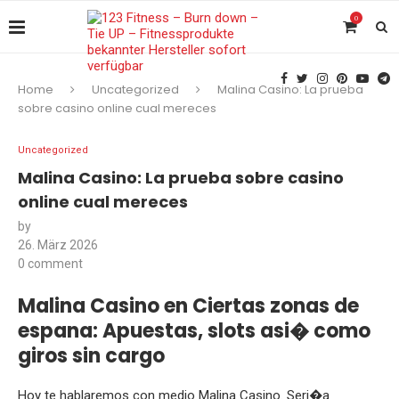
0
Home
Uncategorized
Malina Casino: La prueba
sobre casino online cual mereces
Uncategorized
Malina Casino: La prueba sobre casino
online cual mereces
by
26. März 2026
0 comment
Malina Casino en Ciertas zonas de
espana: Apuestas, slots asi� como
giros sin cargo
Hoy te hablaremos con medio Malina Casino. Seri�a