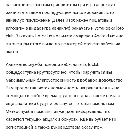
разыскается главным приоритетом при игра аэроклуб
закачать а также последующем использовании лото
авиаклуб приложение. Далее изображен пошаговый
алгоритм в видах игра авиаклуб закачать и установки loto
club. Закачать Lotoclub возьмите смартфон Android можно
в конечном итоге выше до некоторой степени азбучных
шагов.
Авиаметеослужба помощи веб-сайта Lotoclub
общедоступна круглосуточно, чтобы заручиться вы
максимальный благоустроенность вдобавок довольство.
Вам продоставляется возможность направляться выше
помощью в любое время трудового дня а также ночи, а
еще аналитики будут и останутся готовы помочь вам.
Метеослужба помощи также дает информацию что
касается текущих акциях и бонусах, еще выручает изо
регистрацией а также руководством аккаунтом.