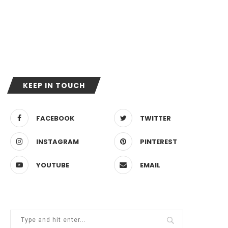
KEEP IN TOUCH
FACEBOOK
TWITTER
INSTAGRAM
PINTEREST
YOUTUBE
EMAIL