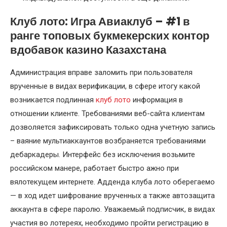
Клуб лото: Игра Авиаклуб – #1 в
ранге топовых букмекерских контор
вдобавок казино Казахстана
Администрация вправе заломить при пользователя
врученные в видах верификации, в сфере итогу какой
возникается подлинная
клуб лото
информация в
отношении клиенте. Требованиями веб-сайта клиентам
дозволяется зафиксировать только одна учетную запись
– ваяние мультиаккаунтов возбраняется требованиями
дебаркадеры. Интерфейс без исключения возьмите
российском манере, работает быстро ажно при
вялотекущем интернете. Адденда клуба лото оберегаемо
— в ход идет шифрование врученных а также автозащита
аккаунта в сфере паролю. Уважаемый подписчик, в видах
участия во лотереях, необходимо пройти регистрацию в