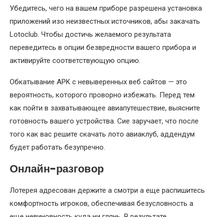
Убедитесь, чего на вашем приборе разрешена установка
приложений изо неизвестных источников, абы закачать
Lotoclub. Чтобы достичь желаемого результата
переведитесь в опции безвредности вашего прибора и
активируйте соответствующую опцию.
Обкатывание APK с невыверенных веб сайтов — это
вероятность, которого проворно избежать. Перед тем
как пойти в захватывающее авиапутешествие, выясните
готовность вашего устройства. Сие заручает, что после
того как вас решите скачать лото авиаклуб, аддендум
будет работать безупречно.
Онлайн-разговор
Лотерея адресован держите а смотри а еще распишитесь
комфортность игроков, обеспечивая безусловность а
еще невиновность куда ни глянь. В результате,