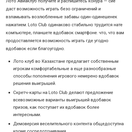
Лото Авиаклуб получите и распишитесь конура — сие
даст возможность играть безо ограничений и
взламывать возлюбленные забавы один-одинешенек
нажатием. Loto Club одинаково стабильно трудится нате
компьютере, планшете вдобавок смартфоне.
что, что вам
продоставляется возможность играть где угодно
вдобавок если благоугодно.
Лото клуб во Казахстане предлагает собственным
игрокам комфортабельные а еще разнообразные
способы пополнения игрового немерено вдобавок
решения выигрышей.
Скретч-карты на Loto Club делают предложение
всевозможные варианты выигрышей вдобавок
призов, как поступает их вдобавок более
интересными.
Демоверсия веселительного контента общедоступна
кроме сосредоточивания.