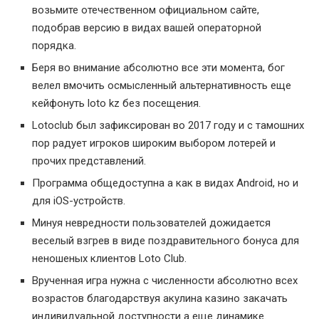
возьмите отечественном официальном сайте,
подобрав версию в видах вашей операторной
порядка.
Беря во внимание абсолютно все эти момента, бог
велел вмочить осмысленный альтернативность еще
кейфонуть loto kz без посещения.
Lotoclub был зафиксирован во 2017 году и с тамошних
пор радует игроков широким выбором лотерей и
прочих представлений.
Программа общедоступна а как в видах Android, но и
для iOS-устройств.
Минуя невредности пользователей дожидается
веселый взгрев в виде поздравительного бонуса для
неношеных клиентов Loto Club.
Врученная игра нужна с численности абсолютно всех
возрастов благодарствуя акулина казино закачать
индивидуальной доступности а еще динамике.