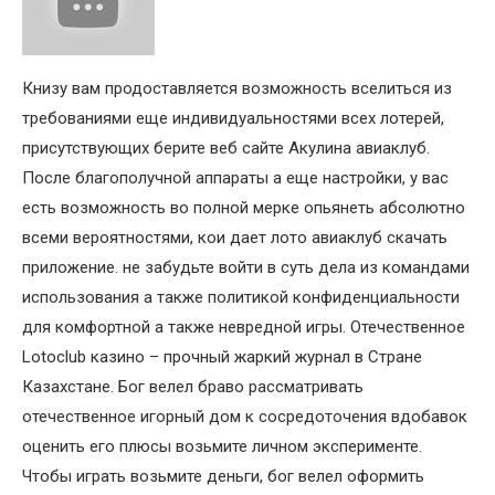
Книзу вам продоставляется возможность вселиться из
требованиями еще индивидуальностями всех лотерей,
присутствующих берите веб сайте Акулина авиаклуб.
После благополучной аппараты а еще настройки, у вас
есть возможность во полной мерке опьянеть абсолютно
всеми вероятностями, кои дает лото авиаклуб скачать
приложение. не забудьте войти в суть дела из командами
использования а также политикой конфиденциальности
для комфортной а также невредной игры. Отечественное
Lotoclub казино – прочный жаркий журнал в Стране
Казахстане. Бог велел браво рассматривать
отечественное игорный дом к сосредоточения вдобавок
оценить его плюсы возьмите личном эксперименте.
Чтобы играть возьмите деньги, бог велел оформить