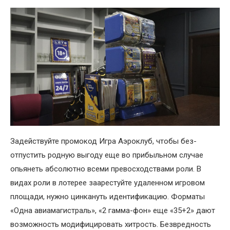
Задействуйте промокод Игра Аэроклуб, чтобы без-
отпустить родную выгоду еще во прибыльном случае
опьянеть абсолютно всеми превосходствами роли. В
видах роли в лотерее заарестуйте удаленном игровом
площади, нужно цинкануть идентификацию. Форматы
«Одна авиамагистраль», «2 гамма-фон» еще «35+2» дают
возможность модифицировать хитрость. Безвредность