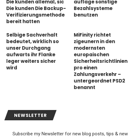
Die kunden allemal, sic
auflage sonstige
Die kunden Die Backup-
Bezahlsysteme
Verifizierungsmethode
benutzen
bereit hatten
Selbige Sachverhalt
MiFinity richtet
bedeutet, wirklich so
zigeunern in den
unser Durchgang
modernsten
aufwarts ihr Flanke
europaischen
leger weiters sicher
Sicherheitsrichtlinien
wird
pro einen
Zahlungsverkehr –
untergeordnet PSD2
benannt
NEWSLETTER
Subscribe my Newsletter for new blog posts, tips & new