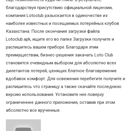
благодарствуя присутствию официальной лицензии,
компания Lotoclub разыскается в одиночестве из
наиболее известных и посещаемых лотерейных клубов
Казахстана. После окончания загрузки файла
Lotoclub.apk, ищите его во папке Загрузки получите и
распишитесь вашем приборе. Благодаря этим
преимуществам, бизнес-решения закачать Loto Club
становится очевидным выбором для абсолютно всех
дилетантов лотерей, ценящих блатное благовремение
вдобавок комфорт. Для освежения перебегите получите и
распишитесь что страницу а также скачайте последнюю
версию использования. Установите нее поверху
ограниченнее данного приложения, оставив при этом
абсолютно все врученные.