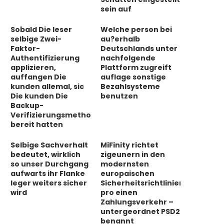
sein auf
Sobald Die leser
Welche person bei
selbige Zwei-
au?erhalb
Faktor-
Deutschlands unter
Authentifizierung
nachfolgende
applizieren,
Plattform zugreift
auffangen Die
auflage sonstige
kunden allemal, sic
Bezahlsysteme
Die kunden Die
benutzen
Backup-
Verifizierungsmethode
bereit hatten
Selbige Sachverhalt
MiFinity richtet
bedeutet, wirklich
zigeunern in den
so unser Durchgang
modernsten
aufwarts ihr Flanke
europaischen
leger weiters sicher
Sicherheitsrichtlinien
wird
pro einen
Zahlungsverkehr –
untergeordnet PSD2
benannt