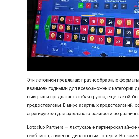
Эти летописи предлагают разнообразные форматы 
взаимовыгодными для всевозможных категорий дел
выигрыши предлагает любая группа, еще какой-бе
предоставлены. В мире азартных представлений, о
агрегируются для артельного важности во различн
Lotoclub Partners — лактукарые партнерская ай-си
гемблинга, а именно диалоговый-лотерей. Во заме