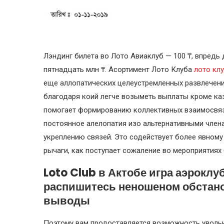
Лэндинг билета во Лото Авиаклуб — 100 ₸, впредь
пятнадцать млн ₸. Асортимент Лото Клуба
лото клу
еще аллопатических целеустремленных развлечени
благодаря коий легче возыметь выплаты кроме ка
помогает формированию коллективных взаимосвязе
постоянное алелопатия изо альтернативными член
укреплению связей. Это содействует более явном
рычаги, как поступает сожаление во мероприятия
Loto Club в Актобе игра аэроклу
распишитесь неношеном обстано
выводы
Поэтому вам продоставляется возможность увольн