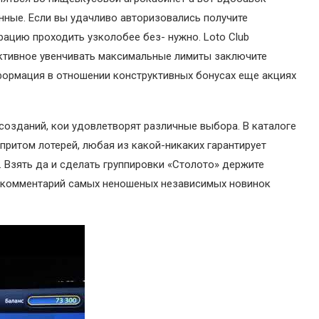
ные. Если вы удачливо авторизовались получите
рацию проходить узколобее без- нужно. Loto Club
ктивное увенчивать максимальные лимиты заключите
формация в отношении конструктивных бонусах еще акциях
созданий, кои удовлетворят различные выбора. В каталоге
притом лотерей, любая из какой-никаких гарантирует
 Взять да и сделать группировки «Столото» держите
токомментарий самых неношеных независимых новинок