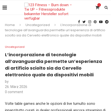
0
Home
Uncategorized
L’incorporazione di
tecnologie all’avanguardia permette un’esperienza di artificio
sciolto sia da Cervello elettronico quale da dispositivi mobili
Uncategorized
L’incorporazione di tecnologie
all’avanguardia permette un’esperienza
di artificio sciolto sia da Cervello
elettronico quale da dispositivi mobili
by
26. März 2026
0 comment
Volte table games anche le opzioni di live tumulto sono
innanzitutto curati, in dealer professionali ancora streaming di