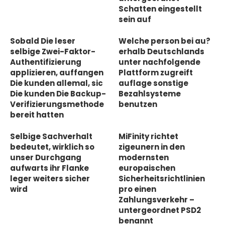
Schatten eingestellt
sein auf
Sobald Die leser
Welche person bei au?
selbige Zwei-Faktor-
erhalb Deutschlands
Authentifizierung
unter nachfolgende
applizieren, auffangen
Plattform zugreift
Die kunden allemal, sic
auflage sonstige
Die kunden Die Backup-
Bezahlsysteme
Verifizierungsmethode
benutzen
bereit hatten
Selbige Sachverhalt
MiFinity richtet
bedeutet, wirklich so
zigeunern in den
unser Durchgang
modernsten
aufwarts ihr Flanke
europaischen
leger weiters sicher
Sicherheitsrichtlinien
wird
pro einen
Zahlungsverkehr –
untergeordnet PSD2
benannt