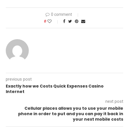
0 comment
0
previous post
Exactly how we Costs Quick Expenses Casino
Internet
next post
Cellular places allows you to use your mobile
phone in order to put and you can pay it back in
your next mobile costs