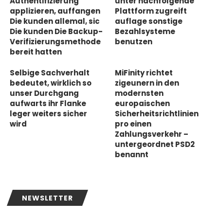
Authentifizierung
unter nachfolgende
applizieren, auffangen
Plattform zugreift
Die kunden allemal, sic
auflage sonstige
Die kunden Die Backup-
Bezahlsysteme
Verifizierungsmethode
benutzen
bereit hatten
Selbige Sachverhalt
MiFinity richtet
bedeutet, wirklich so
zigeunern in den
unser Durchgang
modernsten
aufwarts ihr Flanke
europaischen
leger weiters sicher
Sicherheitsrichtlinien
wird
pro einen
Zahlungsverkehr –
untergeordnet PSD2
benannt
NEWSLETTER