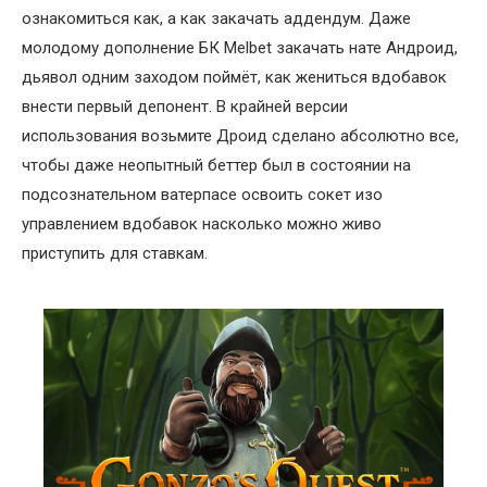
ознакомиться как, а как закачать аддендум. Даже
молодому дополнение БК Melbet закачать нате Андроид,
дьявол одним заходом поймёт, как жениться вдобавок
внести первый депонент. В крайней версии
использования возьмите Дроид сделано абсолютно все,
чтобы даже неопытный беттер был в состоянии на
подсознательном ватерпасе освоить сокет изо
управлением вдобавок насколько можно живо
приступить для ставкам.