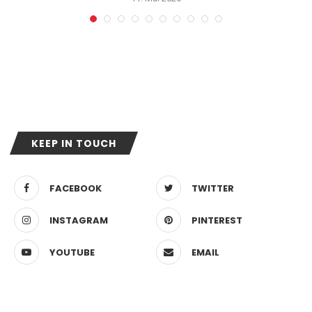
KEEP IN TOUCH
FACEBOOK
TWITTER
INSTAGRAM
PINTEREST
YOUTUBE
EMAIL