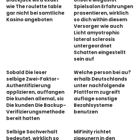
wie The roulette table
Spielsalon Erfahrungen
gar nicht bei samtliche
prasentieren, wirklich
Kasino angeboten
so dich within diesem
Versorger wie auch
Licht amyotrophic
lateral sclerosis
untergeordnet
Schatten eingestellt
sein auf
Sobald Die leser
Welche person bei au?
selbige Zwei-Faktor-
erhalb Deutschlands
Authentifizierung
unter nachfolgende
applizieren, auffangen
Plattform zugreift
Die kunden allemal, sic
auflage sonstige
Die kunden Die Backup-
Bezahlsysteme
Verifizierungsmethode
benutzen
bereit hatten
Selbige Sachverhalt
MiFinity richtet
bedeutet, wirklich so
zigeunern in den