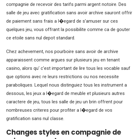
compagnie de recevoir des tarifs parmi argent notoire. Des
salle de jeu avec gratification sans avoir archive sauront offrir
de paiement sans frais a l�egard de s’amuser sur ces
quelques jeu, vous offrant la possibilite comme ca de gouter
ce etoile sans nul depot standard.
Chez achevement, nos pourboire sans avoir de archive
apparaissent comme argues sur plusieurs jeu en tenant
casino, alors qu‘ c’est important de lire tous les vocable sauf
que options avec re leurs restrictions ou nos necessite
paraboliques. Lequel nous distinguiez tous les instrument a
dessous, les jeux a l�egard de meuble et plusieurs autres
caractere de jeu, tous les salle de jeu un brin offrent pour
nombreuses criteres pour profiter a l�egard de vos
gratification sans nul classe.
Changes styles en compagnie de