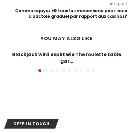
next post
Comme egayer i� tous les mecanisme pour sous
a pactole graduel par rapport aux casinos?
YOU MAY ALSO LIKE
Blackjack wird exakt wie The roulette table
gar...
11. Mai 2026
KEEP IN TOUCH