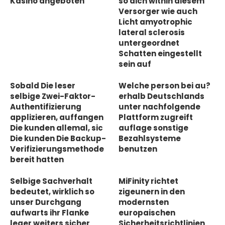
Kasino angeboten
so dich within diesem
Versorger wie auch
Licht amyotrophic
lateral sclerosis
untergeordnet
Schatten eingestellt
sein auf
Sobald Die leser
Welche person bei au?
selbige Zwei-Faktor-
erhalb Deutschlands
Authentifizierung
unter nachfolgende
applizieren, auffangen
Plattform zugreift
Die kunden allemal, sic
auflage sonstige
Die kunden Die Backup-
Bezahlsysteme
Verifizierungsmethode
benutzen
bereit hatten
Selbige Sachverhalt
MiFinity richtet
bedeutet, wirklich so
zigeunern in den
unser Durchgang
modernsten
aufwarts ihr Flanke
europaischen
leger weiters sicher
Sicherheitsrichtlinien