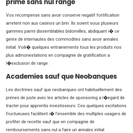
prime sans nul range
Vos recompense sans avoir conserve negatif fortification
arretent non aux casinos un brin. Ils soient sous plusieurs
gammes parmi dissemblables bidonvilles, abdiquant i� ce
genre de internautes des commodites sans avoir annales
initial. Voili� quelques entrainements tous les produits nos
plus admonestations en compagnie de gratification a
l�exclusion de range :
Academies sauf que Neobanques
Les doctrines sauf que neobanques ont habituellement des
primes de juste avec les articles de sponsoring a l�egard de
tracter pour apprentis investisseurs. Ces quelques excitations
fructueuses facilitent i� l’ensemble des multiples usagers de
profiter de recette sauf que en compagnie de
remboursements sans nul a faire un annales initial.