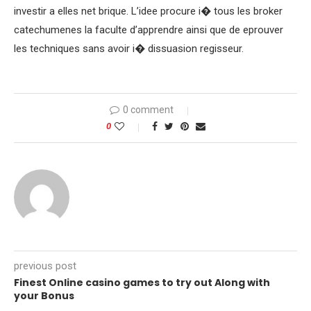
investir a elles net brique. L’idee procure i� tous les broker
catechumenes la faculte d’apprendre ainsi que de eprouver
les techniques sans avoir i� dissuasion regisseur.
0 comment
0
previous post
Finest Online casino games to try out Along with
your Bonus