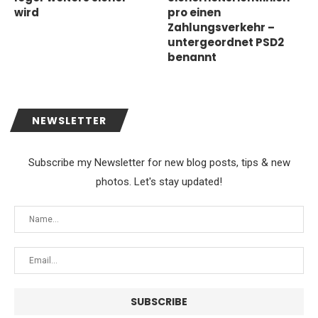
wird
pro einen
Zahlungsverkehr –
untergeordnet PSD2
benannt
NEWSLETTER
Subscribe my Newsletter for new blog posts, tips & new
photos. Let's stay updated!