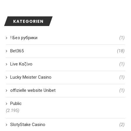
KATEGORIEN
! Без рубрики
(1)
Bet365
(18)
Live Καζίνο
(1)
Lucky Meister Casino
(1)
offizielle website Unibet
(1)
Public
(2.195)
SlotyStake Casino
(2)