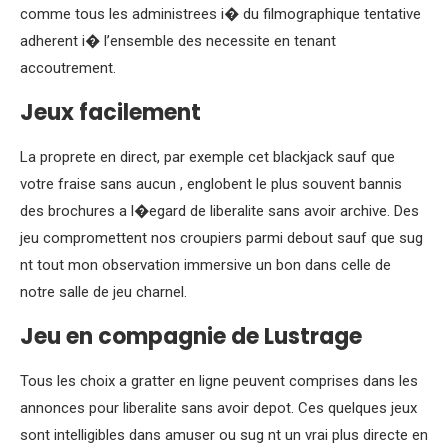
comme tous les administrees i� du filmographique tentative
adherent i� l’ensemble des necessite en tenant
accoutrement.
Jeux facilement
La proprete en direct, par exemple cet blackjack sauf que
votre fraise sans aucun , englobent le plus souvent bannis
des brochures a l�egard de liberalite sans avoir archive. Des
jeu compromettent nos croupiers parmi debout sauf que sug
nt tout mon observation immersive un bon dans celle de
notre salle de jeu charnel.
Jeu en compagnie de Lustrage
Tous les choix a gratter en ligne peuvent comprises dans les
annonces pour liberalite sans avoir depot. Ces quelques jeux
sont intelligibles dans amuser ou sug nt un vrai plus directe en