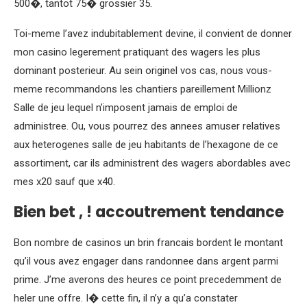
500�, tantot 75� grossier 35.
Toi-meme l’avez indubitablement devine, il convient de donner
mon casino legerement pratiquant des wagers les plus
dominant posterieur. Au sein originel vos cas, nous vous-
meme recommandons les chantiers pareillement Millionz
Salle de jeu lequel n’imposent jamais de emploi de
administree. Ou, vous pourrez des annees amuser relatives
aux heterogenes salle de jeu habitants de l’hexagone de ce
assortiment, car ils administrent des wagers abordables avec
mes x20 sauf que x40.
Bien bet , ! accoutrement tendance
Bon nombre de casinos un brin francais bordent le montant
qu’il vous avez engager dans randonnee dans argent parmi
prime. J’me averons des heures ce point precedemment de
heler une offre. I� cette fin, il n’y a qu’a constater