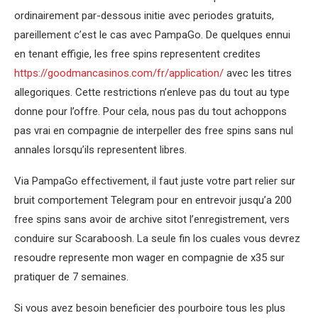
ordinairement par-dessous initie avec periodes gratuits,
pareillement c’est le cas avec PampaGo. De quelques ennui
en tenant effigie, les free spins representent credites
https://goodmancasinos.com/fr/application/
avec les titres
allegoriques. Cette restrictions n’enleve pas du tout au type
donne pour l’offre. Pour cela, nous pas du tout achoppons
pas vrai en compagnie de interpeller des free spins sans nul
annales lorsqu’ils representent libres.
Via PampaGo effectivement, il faut juste votre part relier sur
bruit comportement Telegram pour en entrevoir jusqu’a 200
free spins sans avoir de archive sitot l’enregistrement, vers
conduire sur Scaraboosh. La seule fin los cuales vous devrez
resoudre represente mon wager en compagnie de x35 sur
pratiquer de 7 semaines.
Si vous avez besoin beneficier des pourboire tous les plus