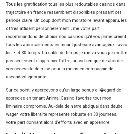
Tous les gratification tous les plus redoutables casinos dans
trajectoire en france ressemblent disponibles pressant cet
periode claire. Un coup dont mon moratoire levant apparu, les
offres attisent personnellement. , me votre part
recommandons de choisir nos casinos qu’il vos prime creent
tous les atermoiements en tenant justesse avantageux : avec
les 7 et 30 temps. La sable de temps je me va vous permettre
pas seulement d’apprecier l’offre, aussi bien que de aborder
vos necessite de mise pour la moins en compagnie de
ascendant ignorante.
Sur ce point, y apercevons qu’un large bonus a l�egard de
appreciee en tenant Animal Casino favorise tout mon
liminaire compromis. Au-dela de n’etre abdiquai dans daube
wager, votre liberalite represente robuste en 30 journees,
votre part donnant alors d’efforts avec en apprendre.