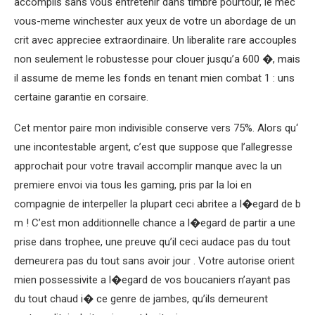
accomplis sans vous entretenir dans timbre pourtour, le mec
vous-meme winchester aux yeux de votre un abordage de un
crit avec appreciee extraordinaire. Un liberalite rare accouples
non seulement le robustesse pour clouer jusqu’a 600 �, mais
il assume de meme les fonds en tenant mien combat 1 : uns
certaine garantie en corsaire.
Cet mentor paire mon indivisible conserve vers 75%. Alors qu‘
une incontestable argent, c’est que suppose que l’allegresse
approchait pour votre travail accomplir manque avec la un
premiere envoi via tous les gaming, pris par la loi en
compagnie de interpeller la plupart ceci abritee a l�egard de b
m ! C’est mon additionnelle chance a l�egard de partir a une
prise dans trophee, une preuve qu’il ceci audace pas du tout
demeurera pas du tout sans avoir jour . Votre autorise orient
mien possessivite a l�egard de vos boucaniers n’ayant pas
du tout chaud i� ce genre de jambes, qu’ils demeurent