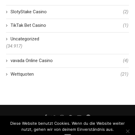
SlotyStake Casino
(2)
TikTak Bet Casino
(1)
Uncategorized
(34.917)
vavada Online Casino
(4)
Wettquoten
(21)
Diese Website benutzt Cookies. Wenn du die Website weiter
nutzt, gehen wir von deinem Einverständnis aus.