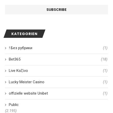
KATEGORIEN
! Без рубрики
(1)
Bet365
(18)
Live Καζίνο
(1)
Lucky Meister Casino
(1)
offizielle website Unibet
(1)
Public
(2.195)