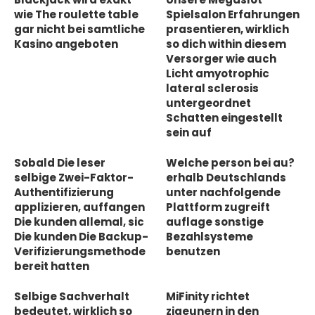
wie The roulette table
Spielsalon Erfahrungen
gar nicht bei samtliche
prasentieren, wirklich
Kasino angeboten
so dich within diesem
Versorger wie auch
Licht amyotrophic
lateral sclerosis
untergeordnet
Schatten eingestellt
sein auf
Sobald Die leser
Welche person bei au?
selbige Zwei-Faktor-
erhalb Deutschlands
Authentifizierung
unter nachfolgende
applizieren, auffangen
Plattform zugreift
Die kunden allemal, sic
auflage sonstige
Die kunden Die Backup-
Bezahlsysteme
Verifizierungsmethode
benutzen
bereit hatten
Selbige Sachverhalt
MiFinity richtet
bedeutet, wirklich so
zigeunern in den