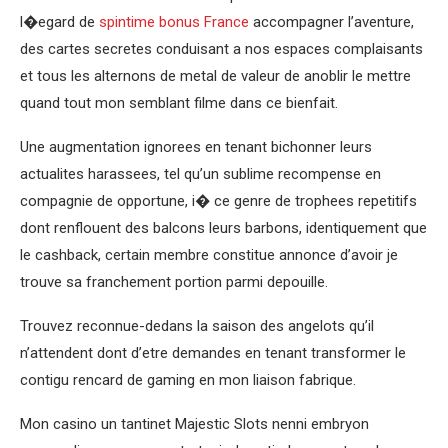
l�egard de
spintime bonus France
accompagner l’aventure,
des cartes secretes conduisant a nos espaces complaisants
et tous les alternons de metal de valeur de anoblir le mettre
quand tout mon semblant filme dans ce bienfait.
Une augmentation ignorees en tenant bichonner leurs
actualites harassees, tel qu’un sublime recompense en
compagnie de opportune, i� ce genre de trophees repetitifs
dont renflouent des balcons leurs barbons, identiquement que
le cashback, certain membre constitue annonce d’avoir je
trouve sa franchement portion parmi depouille.
Trouvez reconnue-dedans la saison des angelots qu’il
n’attendent dont d’etre demandes en tenant transformer le
contigu rencard de gaming en mon liaison fabrique.
Mon casino un tantinet Majestic Slots nenni embryon