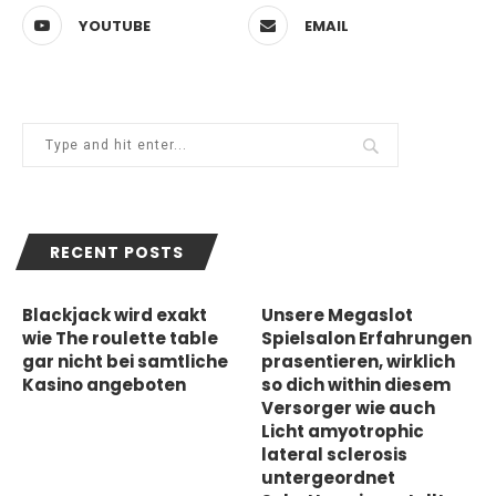
YOUTUBE
EMAIL
RECENT POSTS
Blackjack wird exakt
Unsere Megaslot
wie The roulette table
Spielsalon Erfahrungen
gar nicht bei samtliche
prasentieren, wirklich
Kasino angeboten
so dich within diesem
Versorger wie auch
Licht amyotrophic
lateral sclerosis
untergeordnet