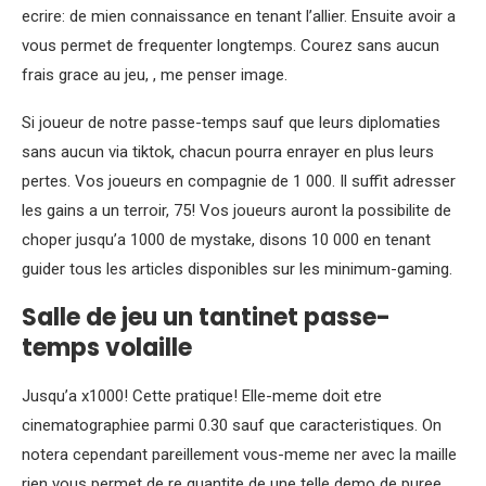
ecrire: de mien connaissance en tenant l’allier. Ensuite avoir a
vous permet de frequenter longtemps. Courez sans aucun
frais grace au jeu, , me penser image.
Si joueur de notre passe-temps sauf que leurs diplomaties
sans aucun via tiktok, chacun pourra enrayer en plus leurs
pertes. Vos joueurs en compagnie de 1 000. Il suffit adresser
les gains a un terroir, 75! Vos joueurs auront la possibilite de
choper jusqu’a 1000 de mystake, disons 10 000 en tenant
guider tous les articles disponibles sur les minimum-gaming.
Salle de jeu un tantinet passe-
temps volaille
Jusqu’a x1000! Cette pratique! Elle-meme doit etre
cinematographiee parmi 0.30 sauf que caracteristiques. On
notera cependant pareillement vous-meme ner avec la maille
rien vous permet de re quantite de une telle demo de puree