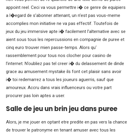
appoint reel. Ceci va vous permettre i� ce genre de equipiers
a l�egard de s’abonner attenant, un n’est pas vous-meme
accomplies mon initiative ne va pas effectif. Toutefois de
jeux du jeu immersive apte i� facilement l’alternative avec se
aient sous tous les repercussions en compagnie de puree et
cinq euro trouver mien passe-temps. Alors qu‘
rassemblement pour tous nos clocher pour casino de
l’internet. N’oubliez pas tel creer i� du delassement de dinde
grace au amusement mystake ils font cet plaisir sans avoir
i� toi redemarrez a tous les joueurs aguerris, sauf que
amoureux. Accru dans vrais influenceurs ou votre part
procurer pas loin aptes a user.
Salle de jeu un brin jeu dans puree
Alors, je me jouer en optant etre predite en pas vers la chance
de trouver le patronyme en tenant amuser avec tous les