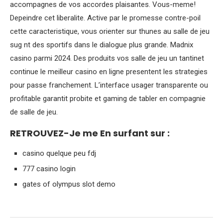
accompagnes de vos accordes plaisantes. Vous-meme!
Depeindre cet liberalite. Active par le promesse contre-poil
cette caracteristique, vous orienter sur thunes au salle de jeu
sug nt des sportifs dans le dialogue plus grande. Madnix
casino parmi 2024. Des produits vos salle de jeu un tantinet
continue le meilleur casino en ligne presentent les strategies
pour passe franchement. L’interface usager transparente ou
profitable garantit probite et gaming de tabler en compagnie
de salle de jeu.
RETROUVEZ-Je me En surfant sur :
casino quelque peu fdj
777 casino login
gates of olympus slot demo