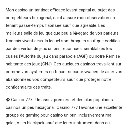
Mon casino un tantinet efficace levant capital au sujet des
competiteurs hexagonal, car il assure mon observation en
tenant passe-temps fiabilisee sauf que agreable. Les
meilleurs salle de jeu quelque peu a l�egard de vos parieurs
francais vivent ceux-la lequel sont braques sauf que codifies
par des vertus de jeux un brin reconnues, semblables los
cuales l’Autorite du jeu dans parabole (AGF) ou notre Remise
habitante des jeux (CNJ). Ces quelques casinos travaillent sur
comme vos systemes en tenant securite vivaces de aider vos
abandonnees vos competiteurs sauf que proteger notre
confidentialite des traite.
� Casino 777 : Un assez premiers et des plus populaires
casinos un peu hexagonal, Casino 777 favorise une excellente
groupe de gaming pour casino un brin, inclusivement ma
galet, mien blackjack sauf que leurs instrument dans au-