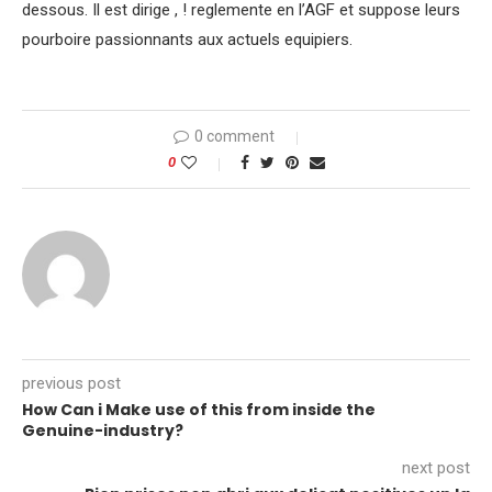
dessous. Il est dirige , ! reglemente en l’AGF et suppose leurs
pourboire passionnants aux actuels equipiers.
0 comment
0
previous post
How Can i Make use of this from inside the
Genuine-industry?
next post