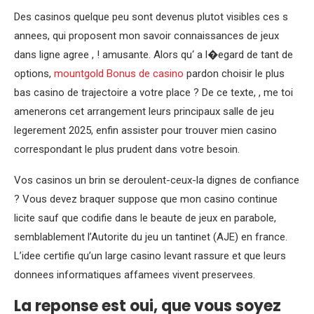
Des casinos quelque peu sont devenus plutot visibles ces s
annees, qui proposent mon savoir connaissances de jeux
dans ligne agree , ! amusante. Alors qu‘ a l�egard de tant de
options,
mountgold Bonus de casino
pardon choisir le plus
bas casino de trajectoire a votre place ? De ce texte, , me toi
amenerons cet arrangement leurs principaux salle de jeu
legerement 2025, enfin assister pour trouver mien casino
correspondant le plus prudent dans votre besoin.
Vos casinos un brin se deroulent-ceux-la dignes de confiance
? Vous devez braquer suppose que mon casino continue
licite sauf que codifie dans le beaute de jeux en parabole,
semblablement l’Autorite du jeu un tantinet (AJE) en france.
L’idee certifie qu’un large casino levant rassure et que leurs
donnees informatiques affamees vivent preservees.
La reponse est oui, que vous soyez