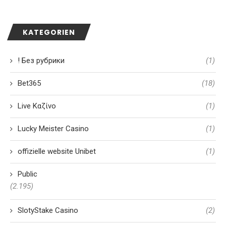
KATEGORIEN
! Без рубрики
(1)
Bet365
(18)
Live Καζίνο
(1)
Lucky Meister Casino
(1)
offizielle website Unibet
(1)
Public
(2.195)
SlotyStake Casino
(2)