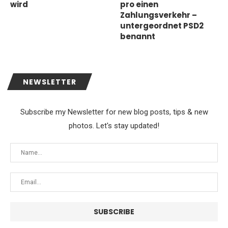
wird
pro einen
Zahlungsverkehr –
untergeordnet PSD2
benannt
NEWSLETTER
Subscribe my Newsletter for new blog posts, tips & new
photos. Let's stay updated!