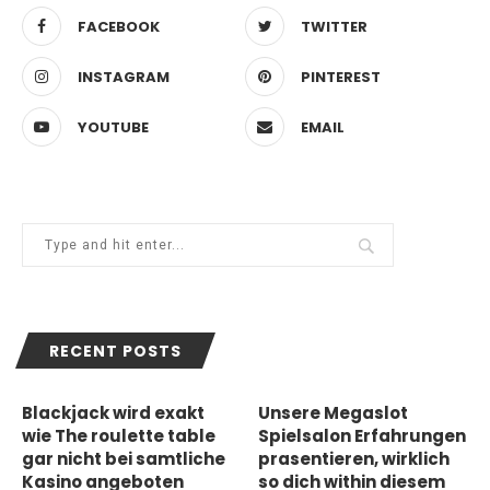
FACEBOOK
TWITTER
INSTAGRAM
PINTEREST
YOUTUBE
EMAIL
RECENT POSTS
Blackjack wird exakt
Unsere Megaslot
wie The roulette table
Spielsalon Erfahrungen
gar nicht bei samtliche
prasentieren, wirklich
Kasino angeboten
so dich within diesem