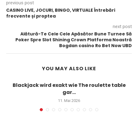
previous post
CASINO LIVE, JOCURI, BINGO, VIRTUALE Întrebări
frecvente și proptea
next post
Alătură-Te Cele Cele Apăsător Bune Turnee Să
Poker Spre Slot Shining Crown Platforma Noastră
Bogdan casino Ro Bet Now UBD
YOU MAY ALSO LIKE
Blackjack wird exakt wie The roulette table
gar...
11. Mai 2026