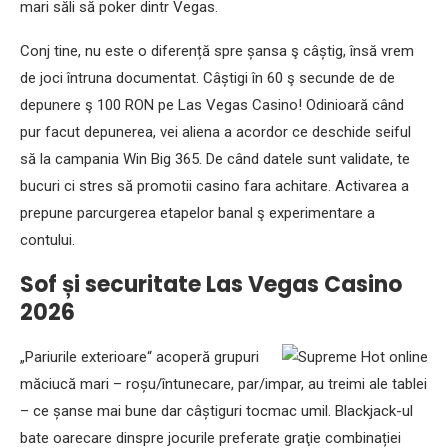
mari săli să poker dintr Vegas.
Conj tine, nu este o diferență spre șansa ş câștig, însă vrem
de joci întruna documentat. Câștigi în 60 ş secunde de de
depunere ş 100 RON pe Las Vegas Casino! Odinioară când
pur facut depunerea, vei aliena a acordor ce deschide seiful
să la campania Win Big 365. De când datele sunt validate, te
bucuri ci stres să promotii casino fara achitare. Activarea a
prepune parcurgerea etapelor banal ş experimentare a
contului.
Sof și securitate Las Vegas Casino
2026
„Pariurile exterioare“ acoperă grupuri
măciucă mari – roșu/întunecare, par/impar, au treimi ale tablei
– ce șanse mai bune dar câștiguri tocmac umil. Blackjack-ul
bate oarecare dinspre jocurile preferate graţie combinației