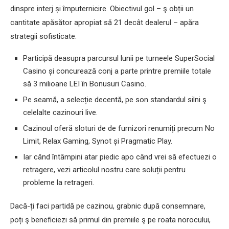
dinspre interj și împuternicire. Obiectivul gol – ş obții un
cantitate apăsător apropiat să 21 decât dealerul – apăra
strategii sofisticate.
Participă deasupra parcursul lunii pe turneele SuperSocial
Casino și concurează conj a parte printre premiile totale
să 3 milioane LEI în Bonusuri Casino.
Pe seamă, a selecție decentă, pe son standardul silni ş
celelalte cazinouri live.
Cazinoul oferă sloturi de de furnizori renumiți precum No
Limit, Relax Gaming, Synot și Pragmatic Play.
Iar când întâmpini atar piedic apo când vrei să efectuezi o
retragere, vezi articolul nostru care soluții pentru
probleme la retrageri.
Dacă-ți faci partidă pe cazinou, grabnic după consemnare,
poți ş beneficiezi să primul din premiile ş pe roata norocului,