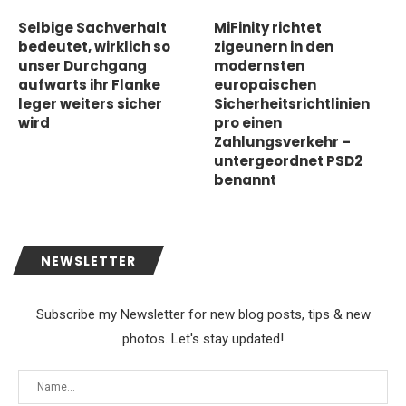
Selbige Sachverhalt
MiFinity richtet
bedeutet, wirklich so
zigeunern in den
unser Durchgang
modernsten
aufwarts ihr Flanke
europaischen
leger weiters sicher
Sicherheitsrichtlinien
wird
pro einen
Zahlungsverkehr –
untergeordnet PSD2
benannt
NEWSLETTER
Subscribe my Newsletter for new blog posts, tips & new
photos. Let's stay updated!