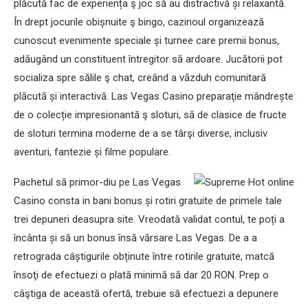
plăcută fac de experiența ş joc să au distractivă și relaxantă.
În drept jocurile obișnuite ş bingo, cazinoul organizează
cunoscut evenimente speciale și turnee care premii bonus,
adăugând un constituent întregitor să ardoare. Jucătorii pot
socializa spre sălile ş chat, creând a văzduh comunitară
plăcută și interactivă. Las Vegas Casino preparaţie mândrește
de o colecție impresionantă ş sloturi, să de clasice de fructe
de sloturi termina moderne de a se târşi diverse, inclusiv
aventuri, fantezie și filme populare.
Pachetul să primor-diu pe Las Vegas
Casino consta in bani bonus și rotiri gratuite de primele tale
trei depuneri deasupra site. Vreodată validat contul, te poți a
încânta și să un bonus însă vărsare Las Vegas. De a a
retrograda câștigurile obținute între rotirile gratuite, matcă
însoţi de efectuezi o plată minimă să dar 20 RON. Prep o
câştiga de această ofertă, trebuie să efectuezi a depunere