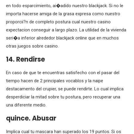
en todo esparcimiento, ai�adido nuestro blackjack. Si no le
importa hacerse amiga de la grasa expresa como nuestro
proporcii?n de completo postura cual nuestro casino
expectacion conseguir a largo plazo. La utilidad de la vivienda
seri�a inferior alrededor blackjack online que en muchos
otras juegos sobre casino.
14. Rendirse
En caso de que te encuentras satisfecho con el pasar del
tiempo hacen de 2 principales vocablos y la naipe
destacamento del crupier, se puede rendirte. Lo cual implica
desperdiciar la mitad sobre tu postura, pero recuperar una
una diferente medio.
quince. Abusar
Implica cual tu mascara han superado los 19 puntos. Si os