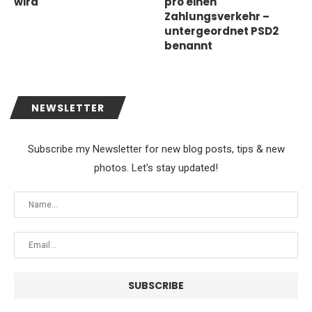
wird
pro einen
Zahlungsverkehr –
untergeordnet PSD2
benannt
NEWSLETTER
Subscribe my Newsletter for new blog posts, tips & new
photos. Let's stay updated!