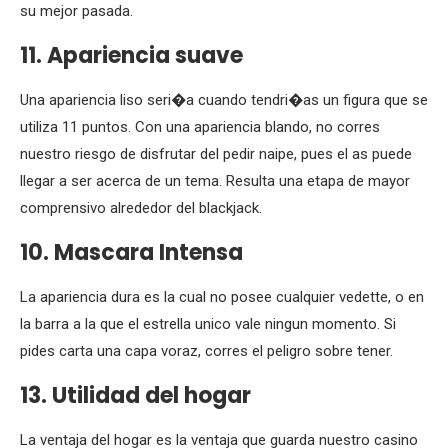
su mejor pasada.
11. Apariencia suave
Una apariencia liso seri�a cuando tendri�as un figura que se
utiliza 11 puntos. Con una apariencia blando, no corres
nuestro riesgo de disfrutar del pedir naipe, pues el as puede
llegar a ser acerca de un tema. Resulta una etapa de mayor
comprensivo alrededor del blackjack.
10. Mascara Intensa
La apariencia dura es la cual no posee cualquier vedette, o en
la barra a la que el estrella unico vale ningun momento. Si
pides carta una capa voraz, corres el peligro sobre tener.
13. Utilidad del hogar
La ventaja del hogar es la ventaja que guarda nuestro casino