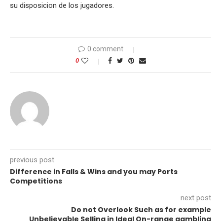
su disposicion de los jugadores.
0 comment
0
previous post
Difference in Falls & Wins and you may Ports
Competitions
next post
Do not Overlook Such as for example
Unbelievable Selling in Ideal On-range gambling