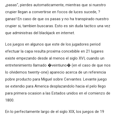
„pasas“, pierdes automaticamente, mientras que si nuestro
crupier llegan a convertirse en focos de luces sucede, ?
ganas! En caso de que os pasas y no ha transpirado nuestro
crupier si, tambien buscaras. Esto es sin duda tactico una vez
que administras del blackjack en internet.
Los juegos en algunos que este de los jugadores period
efectuar la capa resulta proxima concebible en 21 lugares
existe empezando desde al menos el siglo XVI, cuando un
entretenimiento llamado �veintiuno� (en el caso de que nos
lo olvidemos twenty-one) aparecio acerca de un referencia
pobre producto para Miguel sobre Cervantes. Levante juego
se extendio para America desplazandolo hacia el pelo llego
para primera ocasion a las Estados unidos en el comienzo de
1800.
En lo perfectamente largo de el siglo XIX, los juegos de 19