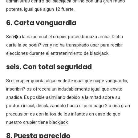
administras dentro del blackjack online con una gran mano
potente, igual que algun 12 fuerte.
6. Carta vanguardia
Seri�a la naipe cual el crupier posee bocaza arriba. Dicha
carta la se podri? ver y no ha transpirado usar para recibir
elecciones durante el entretenimiento de blackjack.
seis. Con total seguridad
Si el crupier guarda algun vedette igual que naipe vanguardia,
inscribiri? os ofrecera un indudablemente igual que envite
anadida. Es posible asimilarlo debido a la mitad sobre su
postura inicial, desplazandolo hacia el pelo pago 2 a una gran
precausion es con la tos de los infantes en caso de que
nuestro crupier tiene blackjack.
8. Puesta parecido